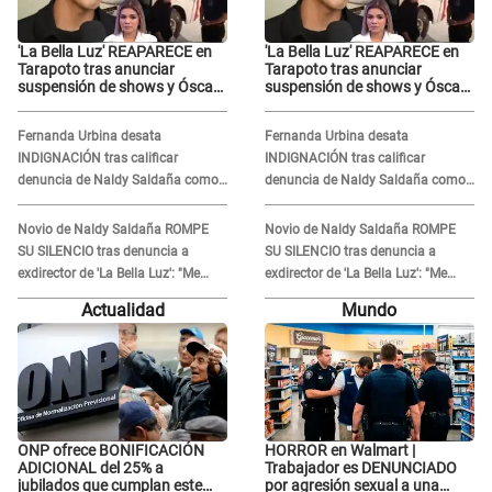
'La Bella Luz' REAPARECE en
'La Bella Luz' REAPARECE en
Tarapoto tras anunciar
Tarapoto tras anunciar
suspensión de shows y Óscar
suspensión de shows y Óscar
Junior se JUSTIFICA: "Por un
Junior se JUSTIFICA: "Por un
error no vamos a pagar todos"
error no vamos a pagar todos"
Fernanda Urbina desata
Fernanda Urbina desata
INDIGNACIÓN tras calificar
INDIGNACIÓN tras calificar
denuncia de Naldy Saldaña como
denuncia de Naldy Saldaña como
'acto bochornoso': "No es justo
'acto bochornoso': "No es justo
atacar a otra mujer"
atacar a otra mujer"
Novio de Naldy Saldaña ROMPE
Novio de Naldy Saldaña ROMPE
SU SILENCIO tras denuncia a
SU SILENCIO tras denuncia a
exdirector de 'La Bella Luz': "Me
exdirector de 'La Bella Luz': "Me
basta con que ella esté bien"
basta con que ella esté bien"
Actualidad
Mundo
ONP ofrece BONIFICACIÓN
HORROR en Walmart |
ADICIONAL del 25% a
Trabajador es DENUNCIADO
jubilados que cumplan este
por agresión sexual a una