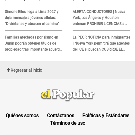
REQUISITO: revisa si accedes
cliente y su respuesta
aquí
INDIGNÓ A TODOS
Simone Biles llega a Lima 2027 y
ALERTA CONDUCTORES | Nueva
deja mensaje a jóvenes atletas:
York, Los Ángeles y Houston
“Diviértanse y abracen el camino”
ordenan PROHIBIR LICENCIAS a
quienes no presenten ESTE
DOCUMENTO
Familias afectadas por sismo en
La PEOR NOTICIA para inmigrantes
Junín podrán obtener títulos de
| Nueva York permitirá que agentes
propiedad tras importante acuerdo
del ICE si puedan CUBRIRSE EL
de Cofopri
ROSTRO
Regresar al inicio
Quiénes somos
Contáctanos
Políticas y Estándares
Términos de uso