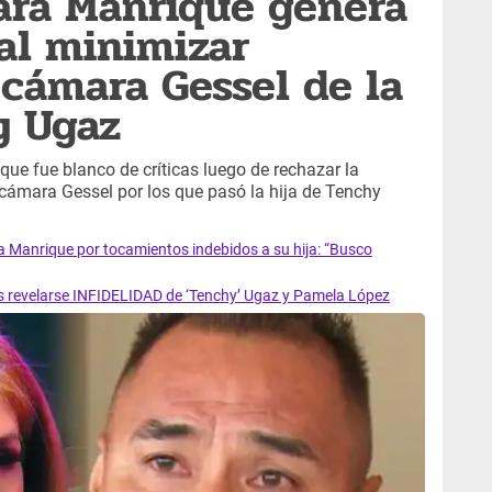
ara Manrique genera
al minimizar
 cámara Gessel de la
y Ugaz
que fue blanco de críticas luego de rechazar la
a cámara Gessel por los que pasó la hija de Tenchy
 Manrique por tocamientos indebidos a su hija: “Busco
revelarse INFIDELIDAD de ‘Tenchy’ Ugaz y Pamela López