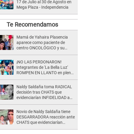
17 de Julio al 30 de Agosto en
Mega Plaza - Independencia
Te Recomendamos
Mamá de Yahaira Plasencia
aparece como paciente de
centro ONCOLÓGICO y su
hermano lanza DESGARRADOR
mensaje: "Hoy fue la última..."
¡NO LAS PERDONARON!
Integrantes de 'La Bella Luz'
ROMPEN EN LLANTO en pleno
concierto y reciben FUERTES
CRÍTICAS: “La víctima ...”
Naldy Saldaña toma RADICAL
decisión tras CHATS que
evidenciarían INFIDELIDAD a
su novio con animador de 'La
Bella Luz': "Un día..."
Novio de Naldy Saldaña tiene
DESGARRADORA reacción ante
CHATS que evidenciarían
INFIDELIDAD con animador de
'La Bella Luz': "Se puso..."