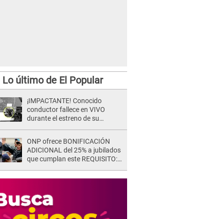
Lo último de El Popular
¡IMPACTANTE! Conocido
conductor fallece en VIVO
durante el estreno de su
NUEVO programa: así fueron
sus últimos segundos al aire
ONP ofrece BONIFICACIÓN
ADICIONAL del 25% a jubilados
que cumplan este REQUISITO:
revisa si accedes aquí