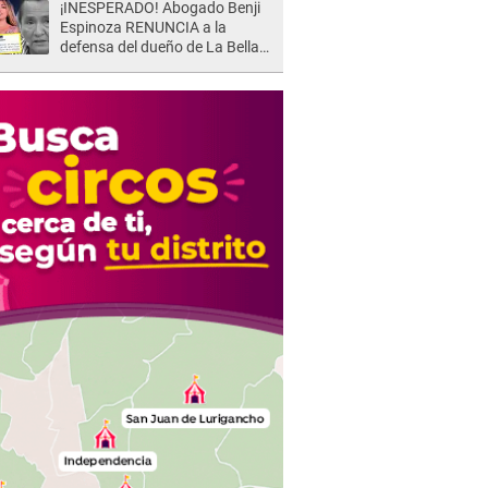
¡INESPERADO! Abogado Benji
Espinoza RENUNCIA a la
defensa del dueño de La Bella
Luz tras difusión de POLÉMICO
audio: "Nada que defender"