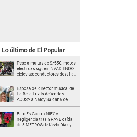
Lo último de El Popular
Pese a multas de S/550, motos
eléctricas siguen INVADIENDO
ciclovías: conductores desafían
las nuevas reglas
Esposa del director musical de
La Bella Luz lo defiende y
ACUSA a Naldy Saldaña de
tener una relación con él y
otros integrantes
Esto Es Guerra NIEGA
negligencia tras GRAVE caída
de 8 METROS de Kevin Díaz y lo
SEÑALAN: "No adoptó la
postura correcta"