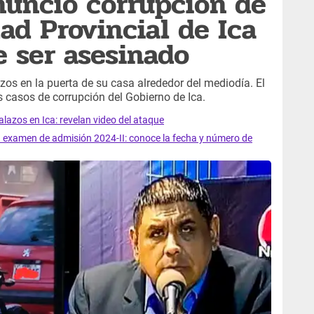
nunció corrupción de
ad Provincial de Ica
e ser asesinado
os en la puerta de su casa alrededor del mediodía. El
 casos de corrupción del Gobierno de Ica.
lazos en Ica: revelan video del ataque
 examen de admisión 2024-II: conoce la fecha y número de