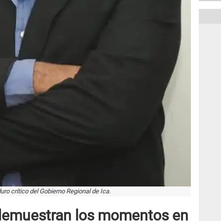
duro crítico del Gobierno Regional de Ica.
demuestran los momentos en