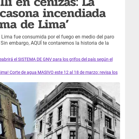
li en cenizas: La
a casona incendiada
oma de Lima’
 Lima fue consumida por el fuego en medio del paro
Sin embargo, AQUÍ te contaremos la historia de la
rirá el SISTEMA DE GNV para los grifos del país según el
ma! Corte de agua MASIVO este 12 al 18 de marzo: revisa los