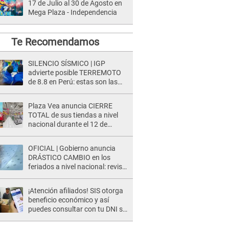
17 de Julio al 30 de Agosto en
Mega Plaza - Independencia
Te Recomendamos
SILENCIO SÍSMICO | IGP
advierte posible TERREMOTO
de 8.8 en Perú: estas son las
zonas más expuestas
Plaza Vea anuncia CIERRE
TOTAL de sus tiendas a nivel
nacional durante el 12 de
agosto por este MOTIVO
OFICIAL | Gobierno anuncia
DRÁSTICO CAMBIO en los
feriados a nivel nacional: revisa
como quedarán los DÍAS
LIBRES
¡Atención afiliados! SIS otorga
beneficio económico y así
puedes consultar con tu DNI si
te corresponde