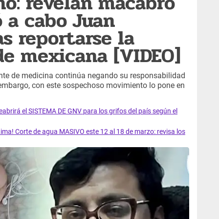
no: revelan macabro
ó a cabo Juan
as reportarse la
de mexicana [VIDEO]
ante de medicina continúa negando su responsabilidad
n embargo, con este sospechoso movimiento lo pone en
rirá el SISTEMA DE GNV para los grifos del país según el
ma! Corte de agua MASIVO este 12 al 18 de marzo: revisa los