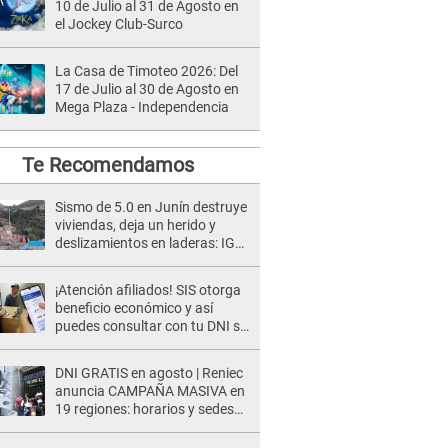
10 de Julio al 31 de Agosto en
el Jockey Club-Surco
La Casa de Timoteo 2026: Del
17 de Julio al 30 de Agosto en
Mega Plaza - Independencia
Te Recomendamos
Sismo de 5.0 en Junín destruye
viviendas, deja un herido y
deslizamientos en laderas: IGP
alerta sobre posibles réplicas
¡Atención afiliados! SIS otorga
beneficio económico y así
puedes consultar con tu DNI si
te corresponde
DNI GRATIS en agosto | Reniec
anuncia CAMPAÑA MASIVA en
19 regiones: horarios y sedes
oficiales