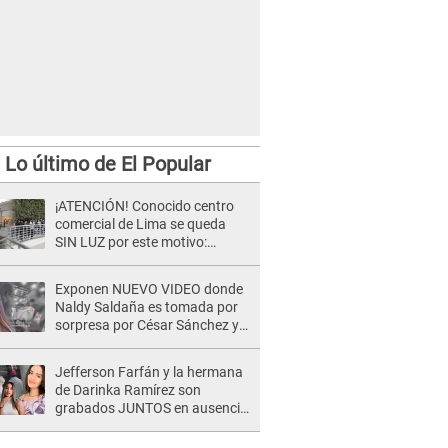
Lo último de El Popular
¡ATENCIÓN! Conocido centro
comercial de Lima se queda
SIN LUZ por este motivo:
¿desde cuándo atenderá?
Exponen NUEVO VIDEO donde
Naldy Saldaña es tomada por
sorpresa por César Sánchez y
ella evidencia su REACCIÓN: Le
agarró la mano
Jefferson Farfán y la hermana
de Darinka Ramírez son
grabados JUNTOS en ausencia
de Xiomy Kanashiro: "Siempre
va acompañada..."