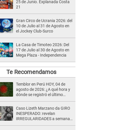
25 de Junio. Explanada Costa
21
Gran Circo de Ucrania 2026: del
10 de Julio al 31 de Agosto en
el Jockey Club-Surco
La Casa de Timoteo 2026: Del
17 de Julio al 30 de Agosto en
Mega Plaza - Independencia
Te Recomendamos
Temblor en Perú HOY, 04 de
agosto de 2026: ¿A qué hora y
dónde se registró el último
sismo, según IGP?
Caso Lizeth Marzano da GIRO
INESPERADO: revelan
IRREGULARIDADES a semanas
de la audiencia clave de Adrían
Villar