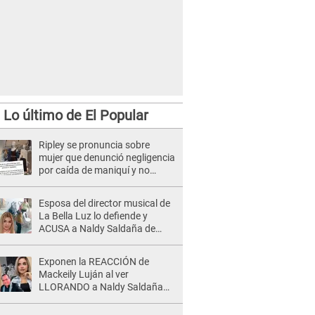
Lo último de El Popular
Ripley se pronuncia sobre
mujer que denunció negligencia
por caída de maniquí y no
costear gastos médicos:
"Activamos nuestros
Esposa del director musical de
protocolos"
La Bella Luz lo defiende y
ACUSA a Naldy Saldaña de
tener una relación con él y
otros integrantes
Exponen la REACCIÓN de
Mackeily Luján al ver
LLORANDO a Naldy Saldaña
tras AGRESIÓN de director de
'La Bella Luz': Esto hizo