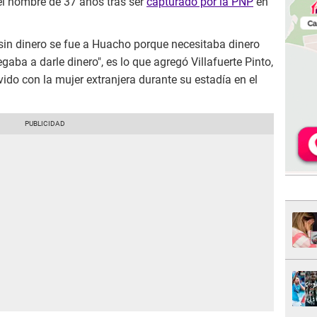
el hombre de 37 años tras ser
capturado por la PNP
en
sin dinero se fue a Huacho porque necesitaba dinero
gaba a darle dinero", es lo que agregó Villafuerte Pinto,
do con la mujer extranjera durante su estadía en el