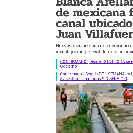
Blanca Arella
de mexicana f
canal ubicado
Juan Villafue
Nuevas revelaciones que acorralan a 
investigación policial durante las i
CONFIRMADO | Desde ESTA FECHA se reab
Gobierno
Confirmado | ¡Sequía DE 1 SEMANA en Li
52 sectores afectados SIN SERVICIO