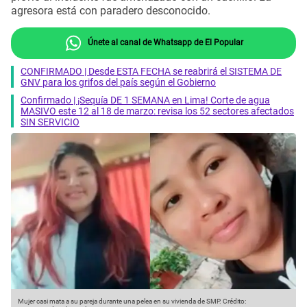
agresora está con paradero desconocido.
Únete al canal de Whatsapp de El Popular
CONFIRMADO | Desde ESTA FECHA se reabrirá el SISTEMA DE
GNV para los grifos del país según el Gobierno
Confirmado | ¡Sequía DE 1 SEMANA en Lima! Corte de agua
MASIVO este 12 al 18 de marzo: revisa los 52 sectores afectados
SIN SERVICIO
Mujer casi mata a su pareja durante una pelea en su vivienda de SMP.
Crédito: