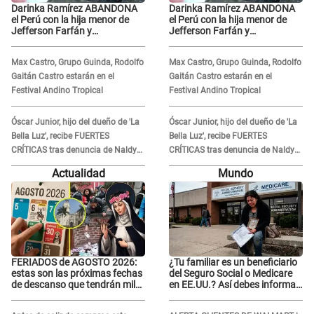
Darinka Ramírez ABANDONA
Darinka Ramírez ABANDONA
el Perú con la hija menor de
el Perú con la hija menor de
Jefferson Farfán y
Jefferson Farfán y
exfutbolista REACCIONA: "A ti
exfutbolista REACCIONA: "A ti
que..."
que..."
Max Castro, Grupo Guinda, Rodolfo
Max Castro, Grupo Guinda, Rodolfo
Gaitán Castro estarán en el
Gaitán Castro estarán en el
Festival Andino Tropical
Festival Andino Tropical
Óscar Junior, hijo del dueño de 'La
Óscar Junior, hijo del dueño de 'La
Bella Luz', recibe FUERTES
Bella Luz', recibe FUERTES
CRÍTICAS tras denuncia de Naldy
CRÍTICAS tras denuncia de Naldy
Saldaña contra su tío: "Cómplice"
Saldaña contra su tío: "Cómplice"
Actualidad
Mundo
FERIADOS de AGOSTO 2026:
¿Tu familiar es un beneficiario
estas son las próximas fechas
del Seguro Social o Medicare
de descanso que tendrán miles
en EE.UU.? Así debes informar
de peruanos
sobre su muerte para EVITAR
COBROS