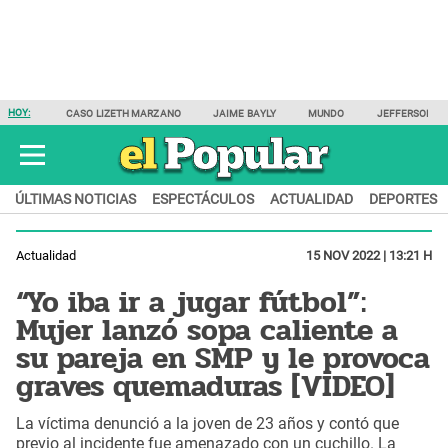
HOY:
CASO LIZETH MARZANO
JAIME BAYLY
MUNDO
JEFFERSON F
ÚLTIMAS NOTICIAS
ESPECTÁCULOS
ACTUALIDAD
DEPORTES
Actualidad
15 NOV 2022 | 13:21 H
“Yo iba ir a jugar fútbol”:
Mujer lanzó sopa caliente a
su pareja en SMP y le provoca
graves quemaduras [VIDEO]
La víctima denunció a la joven de 23 años y contó que
previo al incidente fue amenazado con un cuchillo. La