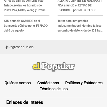
Antes de salir de compras este
ALERTA CLIENTES DE WALMART |
feriado, revisa los horarios de
FDA anunció el RETIRO DE
Plaza Vea, Metro, Wong y Tottus
PRODUCTO por ser un RIESGO
MORTAL para consumidores: ¿Cuál
es?
ATU anuncia CAMBIOS en el
Terror para inmigrantes
transporte público por el FERIADO
indocumentados | Hombre fallece
del 6 de agosto
en centro de detención del ICE tras
sufrir una "emergencia médica"
Regresar al inicio
Quiénes somos
Contáctanos
Políticas y Estándares
Términos de uso
Enlaces de interés