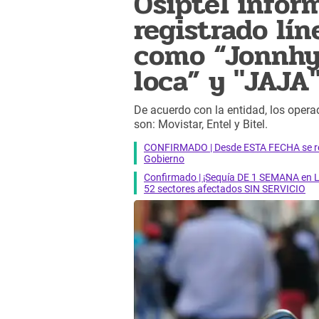
Osiptel infor
registrado lí
como “Jonnhy
loca” y "JAJA
De acuerdo con la entidad, los oper
son: Movistar, Entel y Bitel.
CONFIRMADO | Desde ESTA FECHA se reab
Gobierno
Confirmado | ¡Sequía DE 1 SEMANA en Li
52 sectores afectados SIN SERVICIO