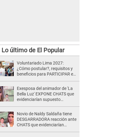
Lo último de El Popular
Voluntariado Lima 2027:
¿Cómo postular?, requisitos y
beneficios para PARTICIPAR en
los Juegos Panamericanos
Exesposa del animador de 'La
Bella Luz' EXPONE CHATS que
evidenciarían supuesto
romance clandestino con Naldy
Saldaña, pese a tener pareja
Novio de Naldy Saldaña tiene
DESGARRADORA reacción ante
CHATS que evidenciarían
INFIDELIDAD con animador de
'La Bella Luz': "Se puso..."