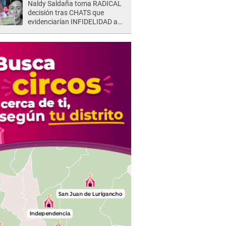
Naldy Saldaña toma RADICAL
decisión tras CHATS que
evidenciarían INFIDELIDAD a
su novio con animador de 'La
Bella Luz': "Un día..."