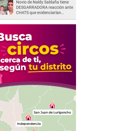
Novio de Naldy Saldaña tiene
DESGARRADORA reacción ante
CHATS que evidenciarían
INFIDELIDAD con animador de
'La Bella Luz': "Se puso..."