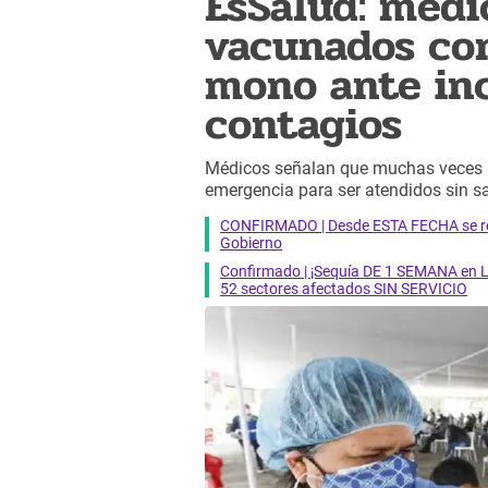
EsSalud: médi
vacunados con
mono ante in
contagios
Médicos señalan que muchas veces p
emergencia para ser atendidos sin s
CONFIRMADO | Desde ESTA FECHA se reab
Gobierno
Confirmado | ¡Sequía DE 1 SEMANA en Li
52 sectores afectados SIN SERVICIO