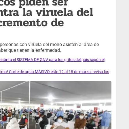
cos piden ser
tra la viruela del
cremento de
ersonas con viruela del mono asisten al área de
aber que tienen la enfermedad.
rirá el SISTEMA DE GNV para los grifos del país según el
ma! Corte de agua MASIVO este 12 al 18 de marzo: revisa los