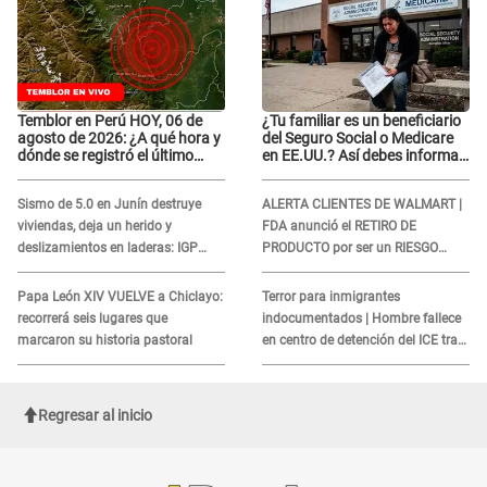
Temblor en Perú HOY, 06 de
¿Tu familiar es un beneficiario
agosto de 2026: ¿A qué hora y
del Seguro Social o Medicare
dónde se registró el último
en EE.UU.? Así debes informar
sismo, según IGP?
sobre su muerte para EVITAR
COBROS
Sismo de 5.0 en Junín destruye
ALERTA CLIENTES DE WALMART |
viviendas, deja un herido y
FDA anunció el RETIRO DE
deslizamientos en laderas: IGP
PRODUCTO por ser un RIESGO
alerta sobre posibles réplicas
MORTAL para consumidores: ¿Cuál
es?
Papa León XIV VUELVE a Chiclayo:
Terror para inmigrantes
recorrerá seis lugares que
indocumentados | Hombre fallece
marcaron su historia pastoral
en centro de detención del ICE tras
sufrir una "emergencia médica"
Regresar al inicio