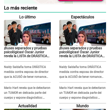
Lo más reciente
Lo último
Espectáculos
¡Buses separados y pruebas
¡Buses separados y pruebas
psicológicas! Óscar Junior
psicológicas! Óscar Junior
revela la LISTA de DRÁSTICAS
revela la LISTA de DRÁSTICAS
medidas para prevenir acoso
medidas para prevenir acoso
en 'La Bella Luz' tras caso
en 'La Bella Luz' tras caso
Naldy Saldaña toma DRÁSTICA
Naldy Saldaña toma DRÁSTICA
Naldy Saldaña
Naldy Saldaña
medida contra esposa de director
medida contra esposa de director
que la ACUSÓ de tener romance
que la ACUSÓ de tener romance
con él: "Muy triste..."
con él: "Muy triste..."
Mario Hart revela que le detectaron
Mario Hart revela que le detectaron
un TUMOR en delicada parte del
un TUMOR en delicada parte del
cuerpo y expone diagnóstico:
cuerpo y expone diagnóstico:
"Dolores muy fuertes..."
"Dolores muy fuertes..."
Actualidad
Mundo