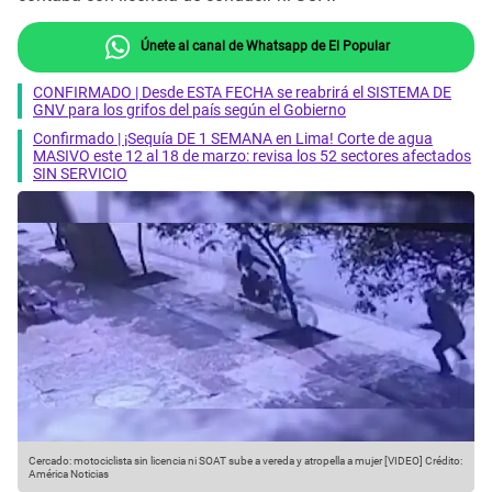
Únete al canal de Whatsapp de El Popular
CONFIRMADO | Desde ESTA FECHA se reabrirá el SISTEMA DE
GNV para los grifos del país según el Gobierno
Confirmado | ¡Sequía DE 1 SEMANA en Lima! Corte de agua
MASIVO este 12 al 18 de marzo: revisa los 52 sectores afectados
SIN SERVICIO
Cercado: motociclista sin licencia ni SOAT sube a vereda y atropella a mujer [VIDEO]
Crédito:
América Noticias