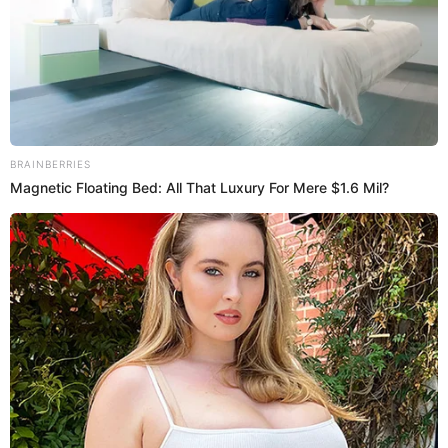
El ataque en el Centro de Lima estaría vinculado a una denuncia
por robo que fue presentad días antes, según información policial.
Cercado de Lima
Yeraldiny Cobeñas
14 Jun 2025 | 11:05 h
"Vivo y duermo con 70 hijos": La increíble
historia del "Papá de las ratas", el peruano que
cría roedores