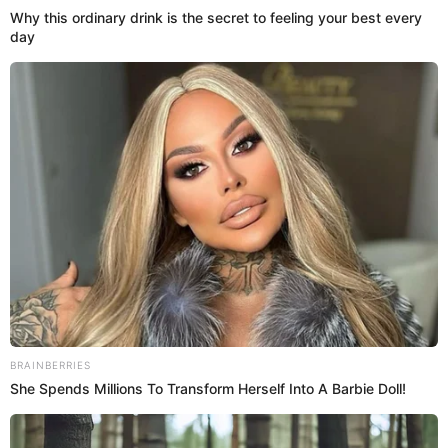
01 Sep 2025 | 8:33 h
ATU anuncia nuevas rutas del corredor azul que
unirá Cercado de Lima con SMP y hasta cuándo
aplica la marcha blanca
La marcha blanca del corredor azul estará hasta el martes 2 de
septiembre de acuerdo con el anuncio de la ATU. Aquí te contamos
cuáles serán las rutas a seguir durante este tiempo.
ATU
Yeraldiny Cobeñas