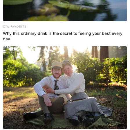
Denuncian robo de moto a asesor espiritual de
Roberto Sánchez en Cercado de Lima: joven
recibía amenazas constantes
Delincuentes roban motocicleta del asesor espiritual del candidato
presidencial Roberto Sánchez en Cercado de Lima. El hecho ocurrió
la madrugada del 18 de junio de 2.026.
Robo
Alannis Castañeda
06 Feb 2026 | 19:07 h