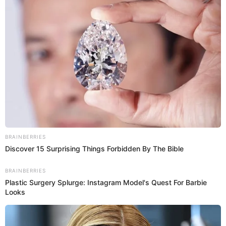
MML declara inhabitable edificio incendiado en
Cercado de Lima: "Puede colapsar en cualquier
momento"
El ahora alcalde Renzo Reggiardo señala que la estructura es un
riesgo para los vecinos. Se coordinarán acciones para el cierre total
del inmueble.
Incendio
Alannis Castañeda