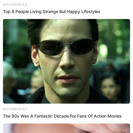
Caos total en Wilson: fue a reclamar por su
computadora y terminó en una 'pelea campal'
entre clientes y técnicos
El conflicto ocurrió en el segundo piso del centro comercial,
ignorando la presencia de niños y mujeres. La intervención de
seguridad no pudo controlar la situación.
Cercado de Lima
Alannis Castañeda
13 Oct 2025 | 21:02 h