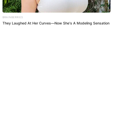
Comenzó a criar ratas desde los 15 años en el Rímac y ha logrado
tener más de 70 ejemplares. Conoce la increíble historia del "Papá
de las ratas".
Día del Padre
Omar Chira
09 Jun 2025 | 15:10 h
Cercado de Lima: cámaras captan brutal agresión
contra policías en plena vía pública