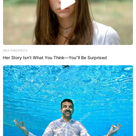
13 Oct 2025 | 17:44 h
Incendio en Cercado de Lima: Sedapal envía
cisterna para apoyar a bomberos
El incendio ha generado preocupación en los vecinos, recordando
un incidente reciente en Pamplona Alta donde las llamas también
afectaron a más de 70 hogares.
Incendio
Alannis Castañeda