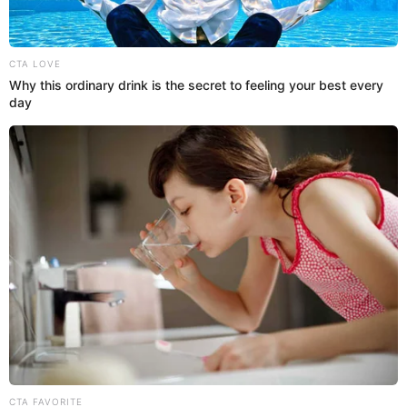
15 Sep 2025 | 12:36 h
Cierre total en la avenida Grau: conoce el nuevo
plan de desvíos desde el 15 de septiembre
El cierre de un tramo de la avenida Grau generará cambios
importantes en el tránsito de Lima. Entérate aquí del plan de
desvíos y rutas alternas.
Centro de Lima
Omar Chira