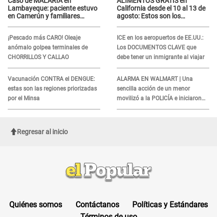
Caso de MALARIA en
ALIMENTOS GRATIS en
Lambayeque: paciente estuvo
California desde el 10 al 13 de
en Camerún y familiares
agosto: Estos son los
denuncian demora en
LUGARES y horarios para
tratamiento
recibir la ayuda
¡Pescado más CARO! Oleaje
ICE en los aeropuertos de EE.UU.:
anómalo golpea terminales de
Los DOCUMENTOS CLAVE que
CHORRILLOS Y CALLAO
debe tener un inmigrante al viajar
Vacunación CONTRA el DENGUE:
ALARMA EN WALMART | Una
estas son las regiones priorizadas
sencilla acción de un menor
por el Minsa
movilizó a la POLICÍA e iniciaron
una investigación por lo hallado:
¿Qué ocurrió?
Regresar al inicio
Quiénes somos
Contáctanos
Políticas y Estándares
Términos de uso