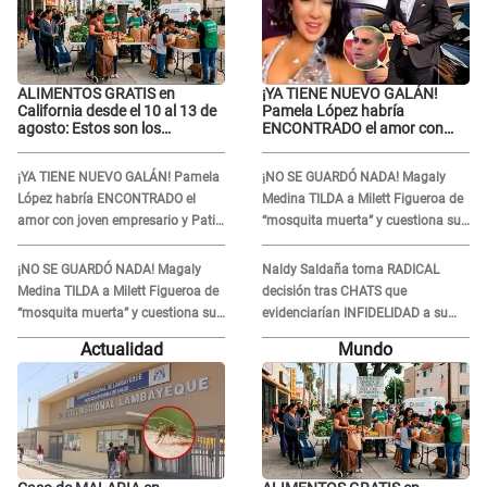
ALIMENTOS GRATIS en
¡YA TIENE NUEVO GALÁN!
California desde el 10 al 13 de
Pamela López habría
agosto: Estos son los
ENCONTRADO el amor con
LUGARES y horarios para
joven empresario y Pati Lorena
recibir la ayuda
la ECHA en VIVO
¡YA TIENE NUEVO GALÁN! Pamela
¡NO SE GUARDÓ NADA! Magaly
López habría ENCONTRADO el
Medina TILDA a Milett Figueroa de
amor con joven empresario y Pati
“mosquita muerta” y cuestiona su
Lorena la ECHA en VIVO
RECONCILIACIÓN con Marcelo
Tinelli en TV argentina
¡NO SE GUARDÓ NADA! Magaly
Naldy Saldaña toma RADICAL
Medina TILDA a Milett Figueroa de
decisión tras CHATS que
“mosquita muerta” y cuestiona su
evidenciarían INFIDELIDAD a su
RECONCILIACIÓN con Marcelo
novio con animador de 'La Bella
Actualidad
Mundo
Tinelli en TV argentina
Luz': "Un día..."