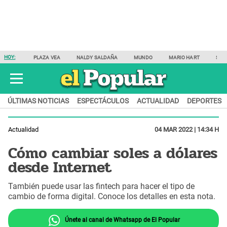
HOY:
PLAZA VEA
NALDY SALDAÑA
MUNDO
MARIO HART
SAM
ÚLTIMAS NOTICIAS
ESPECTÁCULOS
ACTUALIDAD
DEPORTES
Actualidad
04 MAR 2022 | 14:34 H
Cómo cambiar soles a dólares
desde Internet
También puede usar las fintech para hacer el tipo de
cambio de forma digital. Conoce los detalles en esta nota.
Únete al canal de Whatsapp de El Popular