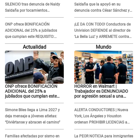
SILENCIO tras denuncia de Naldy
Saldaña que la apoyó en su
Saldaña por tocamientos
denuncia contra César Sánchez y
indebidos: "Pido respetar la
confrontó al dueño de 'La Bella
presunción de inocencia"
Luz'?
ONP ofrece BONIFICACIÓN
¡LE DA CON TODO! Conductora de
ADICIONAL del 25% a jubilados
Univision DEFIENDE al director de
que cumplan este REQUISITO:
'La Bella Luz' y ARREMETE contra
revisa si accedes aquí
Naldy Saldaña: “Muchas
Actualidad
Mundo
amantes...”
ONP ofrece BONIFICACIÓN
HORROR en Walmart |
ADICIONAL del 25% a
Trabajador es DENUNCIADO
jubilados que cumplan este
por agresión sexual a una
REQUISITO: revisa si accedes
cliente y su respuesta
aquí
INDIGNÓ A TODOS
Simone Biles llega a Lima 2027 y
ALERTA CONDUCTORES | Nueva
deja mensaje a jóvenes atletas:
York, Los Ángeles y Houston
“Diviértanse y abracen el camino”
ordenan PROHIBIR LICENCIAS a
quienes no presenten ESTE
DOCUMENTO
Familias afectadas por sismo en
La PEOR NOTICIA para inmigrantes