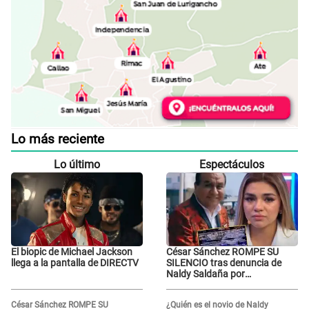
Lo más reciente
Lo último
Espectáculos
El biopic de Michael Jackson
César Sánchez ROMPE SU
llega a la pantalla de DIRECTV
SILENCIO tras denuncia de
Naldy Saldaña por
tocamientos indebidos: "Pido
respetar la presunción de
César Sánchez ROMPE SU
¿Quién es el novio de Naldy
inocencia"