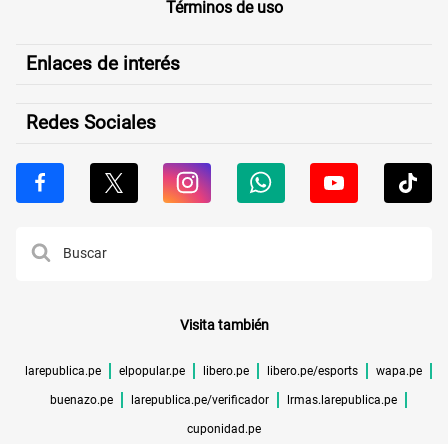
Términos de uso
Enlaces de interés
Redes Sociales
Visita también
larepublica.pe
elpopular.pe
libero.pe
libero.pe/esports
wapa.pe
buenazo.pe
larepublica.pe/verificador
lrmas.larepublica.pe
cuponidad.pe