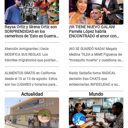
Raysa Ortiz y Sirena Ortiz son
¡YA TIENE NUEVO GALÁN!
SORPRENDIDAS en los
Pamela López habría
camerinos de ‘Esto es Guerra’
ENCONTRADO el amor con
tras FUERTE
joven empresario y Pati Lorena
ENFRENTAMIENTO con
la ECHA en VIVO
Atención inmigrantes | Uscis
¡NO SE GUARDÓ NADA! Magaly
Gabriel Moisés: “Gracias”
MODIFICA SUS REGLAS: Los
Medina TILDA a Milett Figueroa de
trámites migratorios que podrían
“mosquita muerta” y cuestiona su
necesitar tu prueba de ADN
RECONCILIACIÓN con Marcelo
Tinelli en TV argentina
ALIMENTOS GRATIS en California
Naldy Saldaña toma RADICAL
desde el 10 al 13 de agosto: Estos
decisión tras CHATS que
son los LUGARES y horarios para
evidenciarían INFIDELIDAD a su
recibir la ayuda
novio con animador de 'La Bella
Actualidad
Mundo
Luz': "Un día..."