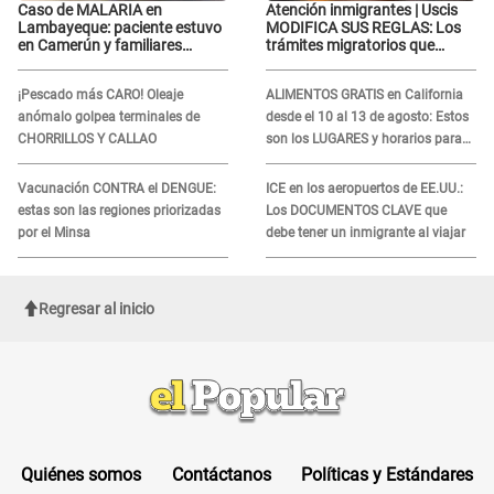
Caso de MALARIA en
Atención inmigrantes | Uscis
Lambayeque: paciente estuvo
MODIFICA SUS REGLAS: Los
en Camerún y familiares
trámites migratorios que
denuncian demora en
podrían necesitar tu prueba de
tratamiento
ADN
¡Pescado más CARO! Oleaje
ALIMENTOS GRATIS en California
anómalo golpea terminales de
desde el 10 al 13 de agosto: Estos
CHORRILLOS Y CALLAO
son los LUGARES y horarios para
recibir la ayuda
Vacunación CONTRA el DENGUE:
ICE en los aeropuertos de EE.UU.:
estas son las regiones priorizadas
Los DOCUMENTOS CLAVE que
por el Minsa
debe tener un inmigrante al viajar
Regresar al inicio
Quiénes somos
Contáctanos
Políticas y Estándares