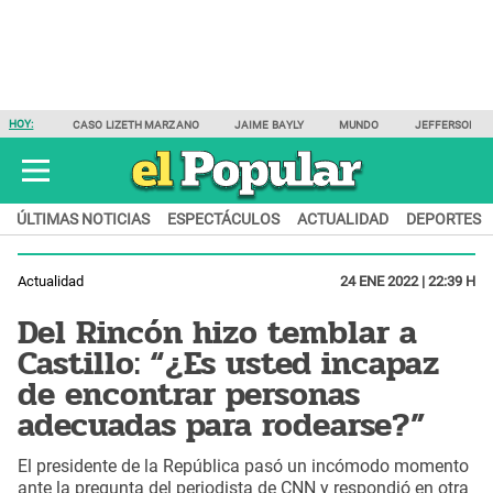
HOY:
CASO LIZETH MARZANO
JAIME BAYLY
MUNDO
JEFFERSON F
ÚLTIMAS NOTICIAS
ESPECTÁCULOS
ACTUALIDAD
DEPORTES
Actualidad
24 ENE 2022 | 22:39 H
Del Rincón hizo temblar a
Castillo: “¿Es usted incapaz
de encontrar personas
adecuadas para rodearse?”
El presidente de la República pasó un incómodo momento
ante la pregunta del periodista de CNN y respondió en otra