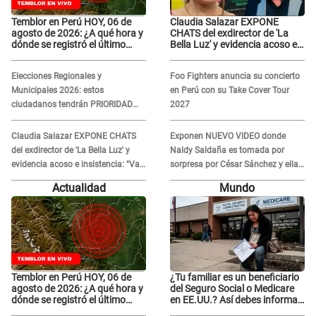
Temblor en Perú HOY, 06 de
Claudia Salazar EXPONE
agosto de 2026: ¿A qué hora y
CHATS del exdirector de 'La
dónde se registró el último
Bella Luz' y evidencia acoso e
sismo, según IGP?
insistencia: "Vas a estar
conmigo, no pasa nada"
Elecciones Regionales y
Foo Fighters anuncia su concierto
Municipales 2026: estos
en Perú con su Take Cover Tour
ciudadanos tendrán PRIORIDAD
2027
para votar el 4 de octubre
Claudia Salazar EXPONE CHATS
Exponen NUEVO VIDEO donde
del exdirector de 'La Bella Luz' y
Naldy Saldaña es tomada por
evidencia acoso e insistencia: "Vas
sorpresa por César Sánchez y ella
a estar conmigo, no pasa nada"
evidencia su REACCIÓN: Le agarró
Actualidad
Mundo
la mano
Temblor en Perú HOY, 06 de
¿Tu familiar es un beneficiario
agosto de 2026: ¿A qué hora y
del Seguro Social o Medicare
dónde se registró el último
en EE.UU.? Así debes informar
sismo, según IGP?
sobre su muerte para EVITAR