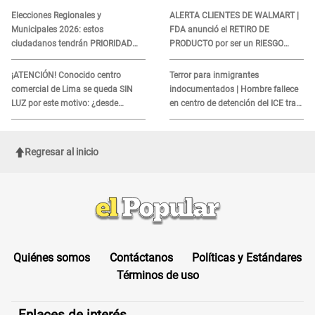
COBROS
Elecciones Regionales y
ALERTA CLIENTES DE WALMART |
Municipales 2026: estos
FDA anunció el RETIRO DE
ciudadanos tendrán PRIORIDAD
PRODUCTO por ser un RIESGO
para votar el 4 de octubre
MORTAL para consumidores: ¿Cuál
es?
¡ATENCIÓN! Conocido centro
Terror para inmigrantes
comercial de Lima se queda SIN
indocumentados | Hombre fallece
LUZ por este motivo: ¿desde
en centro de detención del ICE tras
cuándo atenderá?
sufrir una "emergencia médica"
Regresar al inicio
Quiénes somos
Contáctanos
Políticas y Estándares
Términos de uso