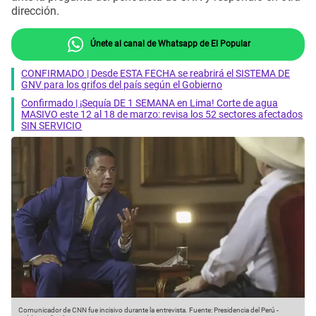
dirección.
Únete al canal de Whatsapp de El Popular
CONFIRMADO | Desde ESTA FECHA se reabrirá el SISTEMA DE
GNV para los grifos del país según el Gobierno
Confirmado | ¡Sequía DE 1 SEMANA en Lima! Corte de agua
MASIVO este 12 al 18 de marzo: revisa los 52 sectores afectados
SIN SERVICIO
Comunicador de CNN fue incisivo durante la entrevista.
Fuente: Presidencia del Perú
-