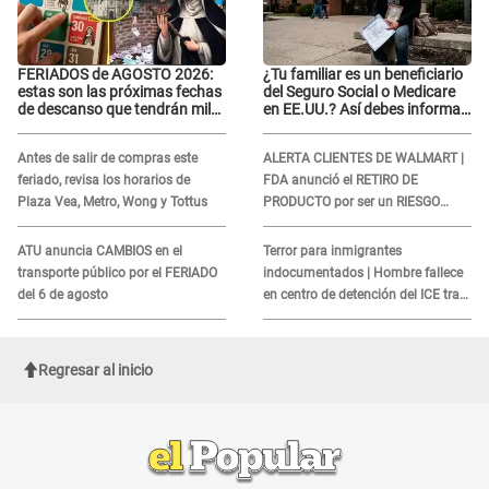
FERIADOS de AGOSTO 2026:
¿Tu familiar es un beneficiario
estas son las próximas fechas
del Seguro Social o Medicare
de descanso que tendrán miles
en EE.UU.? Así debes informar
de peruanos
sobre su muerte para EVITAR
COBROS
Antes de salir de compras este
ALERTA CLIENTES DE WALMART |
feriado, revisa los horarios de
FDA anunció el RETIRO DE
Plaza Vea, Metro, Wong y Tottus
PRODUCTO por ser un RIESGO
MORTAL para consumidores: ¿Cuál
es?
ATU anuncia CAMBIOS en el
Terror para inmigrantes
transporte público por el FERIADO
indocumentados | Hombre fallece
del 6 de agosto
en centro de detención del ICE tras
sufrir una "emergencia médica"
Regresar al inicio