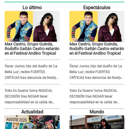
Lo último
Espectáculos
Max Castro, Grupo Guinda,
Max Castro, Grupo Guinda,
Rodolfo Gaitán Castro estarán
Rodolfo Gaitán Castro estarán
en el Festival Andino Tropical
en el Festival Andino Tropical
Óscar Junior, hijo del dueño de 'La
Óscar Junior, hijo del dueño de 'La
Bella Luz', recibe FUERTES
Bella Luz', recibe FUERTES
CRÍTICAS tras denuncia de Naldy
CRÍTICAS tras denuncia de Naldy
Saldaña contra su tío: "Cómplice"
Saldaña contra su tío: "Cómplice"
'Esto Es Guerra' toma RADICAL
'Esto Es Guerra' toma RADICAL
DECISIÓN tras NEGAR tener
DECISIÓN tras NEGAR tener
responsabilidad en la caída de
responsabilidad en la caída de
Kevin Díaz desde 8 metros de
Kevin Díaz desde 8 metros de
Actualidad
Mundo
altura
altura