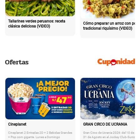
Tallarines verdes peruanos: receta
Cómo preparar un arroz con poll
clásica deliciosa (VIDEO)
tradicional riquísimo (VIDEO)
Ofertas
Cineplanet
GRAN CIRCO DE UCRANIA
Cineplanet: 2 Entradas 2D + 2 Bebidas Grandes
Gran Circo de Ucrania 2026: del 10 de Juli
+ Pop corn gigante. Lunes a Domingo
31 de Agosto en el Jockey Club-Surco