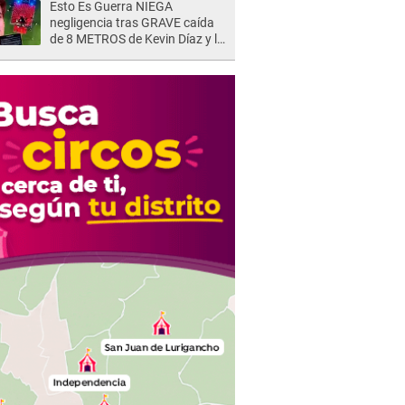
Esto Es Guerra NIEGA
negligencia tras GRAVE caída
de 8 METROS de Kevin Díaz y lo
SEÑALAN: "No adoptó la
postura correcta"