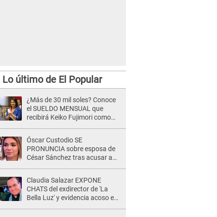
Lo último de El Popular
¿Más de 30 mil soles? Conoce
el SUELDO MENSUAL que
recibirá Keiko Fujimori como
Presidenta de la República
Óscar Custodio SE
PRONUNCIA sobre esposa de
César Sánchez tras acusar a
Naldy Saldaña de ser PAREJA
del músico: "Lo dejo en manos
Claudia Salazar EXPONE
de la justicia"
CHATS del exdirector de 'La
Bella Luz' y evidencia acoso e
insistencia: "Vas a estar
conmigo, no pasa nada"