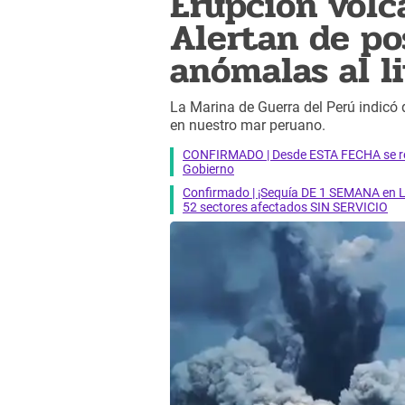
Erupción volc
Alertan de po
anómalas al l
La Marina de Guerra del Perú indicó 
en nuestro mar peruano.
CONFIRMADO | Desde ESTA FECHA se reab
Gobierno
Confirmado | ¡Sequía DE 1 SEMANA en Li
52 sectores afectados SIN SERVICIO