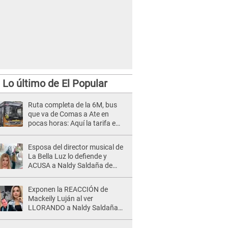
Lo último de El Popular
Ruta completa de la 6M, bus
que va de Comas a Ate en
pocas horas: Aquí la tarifa e
itinerario
Esposa del director musical de
La Bella Luz lo defiende y
ACUSA a Naldy Saldaña de
tener una relación con él y
otros integrantes
Exponen la REACCIÓN de
Mackeily Luján al ver
LLORANDO a Naldy Saldaña
tras AGRESIÓN de director de
'La Bella Luz': Esto hizo