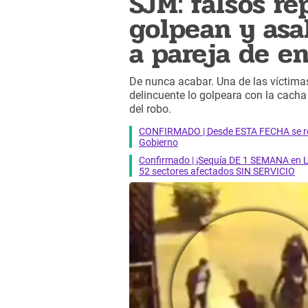
SJM: falsos r
golpean y asa
a pareja de e
De nunca acabar. Una de las víctimas
delincuente lo golpeara con la cach
del robo.
CONFIRMADO | Desde ESTA FECHA se reab
Gobierno
Confirmado | ¡Sequía DE 1 SEMANA en Li
52 sectores afectados SIN SERVICIO