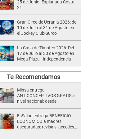
25 de Junio. Explanada Costa
21
Gran Circo de Ucrania 2026: del
10 de Julio al 31 de Agosto en
el Jockey Club-Surco
La Casa de Timoteo 2026: Del
17 de Julio al 30 de Agosto en
Mega Plaza - Independencia
Te Recomendamos
Minsa entrega
ANTICONCEPTIVOS GRATIS a
nivel nacional: desde
preservativos, implantes y DIU
hasta esta FECHA
EsSalud entrega BENEFICIO
ECONÓMICO a madres
aseguradas: revisa si accedes
al subsidio con tu DNI