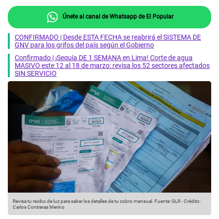
Únete al canal de Whatsapp de El Popular
CONFIRMADO | Desde ESTA FECHA se reabrirá el SISTEMA DE
GNV para los grifos del país según el Gobierno
Confirmado | ¡Sequía DE 1 SEMANA en Lima! Corte de agua
MASIVO este 12 al 18 de marzo: revisa los 52 sectores afectados
SIN SERVICIO
Revisa tu recibo de luz para saber los detalles de tu cobro mensual.
Fuente: GLR
-
Crédito:
Carlos Contreras Merino