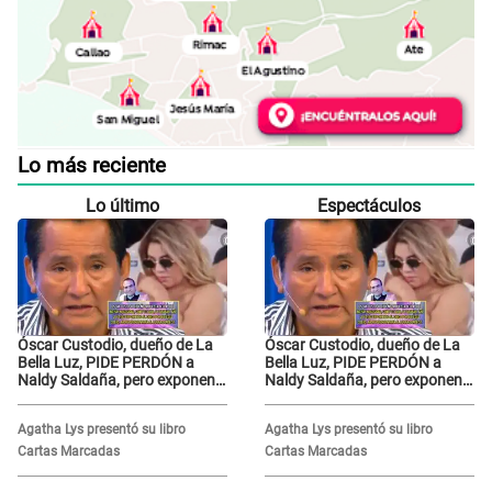
Lo más reciente
Lo último
Espectáculos
Óscar Custodio, dueño de La
Óscar Custodio, dueño de La
Bella Luz, PIDE PERDÓN a
Bella Luz, PIDE PERDÓN a
Naldy Saldaña, pero exponen
Naldy Saldaña, pero exponen
audio donde le reclama por
audio donde le reclama por
VIDEOS: "No hay necesidad de
VIDEOS: "No hay necesidad de
Agatha Lys presentó su libro
Agatha Lys presentó su libro
grabar"
grabar"
Cartas Marcadas
Cartas Marcadas