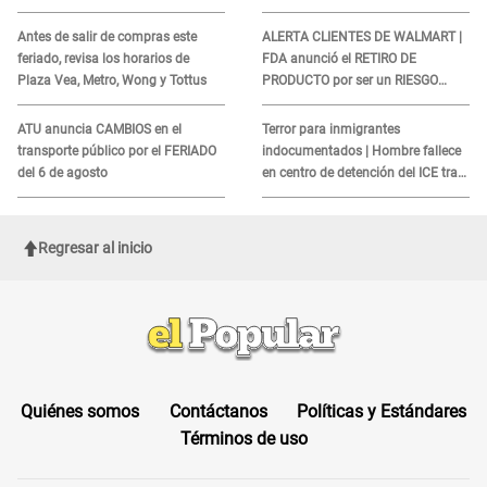
de peruanos
sobre su muerte para EVITAR
COBROS
Antes de salir de compras este
ALERTA CLIENTES DE WALMART |
feriado, revisa los horarios de
FDA anunció el RETIRO DE
Plaza Vea, Metro, Wong y Tottus
PRODUCTO por ser un RIESGO
MORTAL para consumidores: ¿Cuál
es?
ATU anuncia CAMBIOS en el
Terror para inmigrantes
transporte público por el FERIADO
indocumentados | Hombre fallece
del 6 de agosto
en centro de detención del ICE tras
sufrir una "emergencia médica"
Regresar al inicio
Quiénes somos
Contáctanos
Políticas y Estándares
Términos de uso