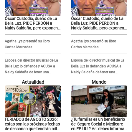
Óscar Custodio, dueño de La
Óscar Custodio, dueño de La
Bella Luz, PIDE PERDÓN a
Bella Luz, PIDE PERDÓN a
Naldy Saldaña, pero exponen
Naldy Saldaña, pero exponen
audio donde le reclama por
audio donde le reclama por
VIDEOS: "No hay necesidad de
VIDEOS: "No hay necesidad de
Agatha Lys presentó su libro
Agatha Lys presentó su libro
grabar"
grabar"
Cartas Marcadas
Cartas Marcadas
Esposa del director musical de La
Esposa del director musical de La
Bella Luz lo defiende y ACUSA a
Bella Luz lo defiende y ACUSA a
Naldy Saldaña de tener una
Naldy Saldaña de tener una
relación con él y otros integrantes
relación con él y otros integrantes
Actualidad
Mundo
FERIADOS de AGOSTO 2026:
¿Tu familiar es un beneficiario
estas son las próximas fechas
del Seguro Social o Medicare
de descanso que tendrán miles
en EE.UU.? Así debes informar