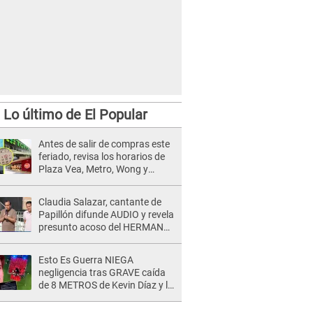
Lo último de El Popular
Antes de salir de compras este
feriado, revisa los horarios de
Plaza Vea, Metro, Wong y
Tottus
Claudia Salazar, cantante de
Papillón difunde AUDIO y revela
presunto acoso del HERMANO
del director musical de La Bella
Luz: "Me quedé asustada, en
Esto Es Guerra NIEGA
shock"
negligencia tras GRAVE caída
de 8 METROS de Kevin Díaz y lo
SEÑALAN: "No adoptó la
postura correcta"