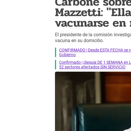
Carbone sobr
Mazzetti: "Ell
vacunarse en 
El presidente de la comisión investi
vacuna en su domicilio.
CONFIRMADO | Desde ESTA FECHA se reab
Gobierno
Confirmado | ¡Sequía DE 1 SEMANA en Li
52 sectores afectados SIN SERVICIO