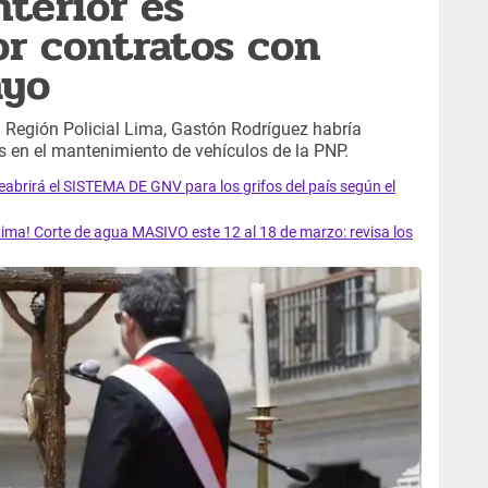
nterior es
or contratos con
ayo
 Región Policial Lima, Gastón Rodríguez habría
rs en el mantenimiento de vehículos de la PNP.
rirá el SISTEMA DE GNV para los grifos del país según el
ma! Corte de agua MASIVO este 12 al 18 de marzo: revisa los