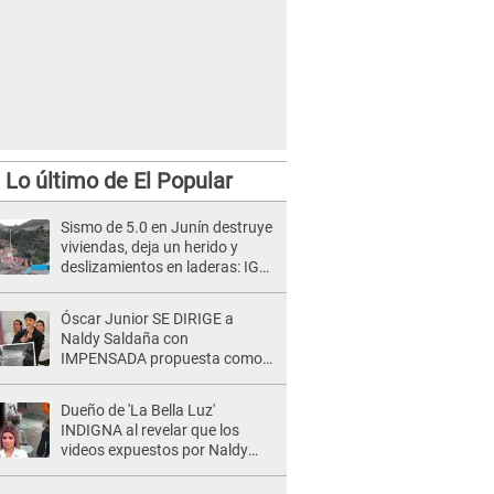
Lo último de El Popular
ón como jefe de la Sétima Región Policial Lima, Gastón Rodríguez habría recurrido a los servicios de Iza 
R
-
Crédito: GLR
Sismo de 5.0 en Junín destruye
viviendas, deja un herido y
deslizamientos en laderas: IGP
alerta sobre posibles réplicas
Óscar Junior SE DIRIGE a
Naldy Saldaña con
IMPENSADA propuesta como
nuevo líder de 'La Bella Luz' tras
denuncia: "Otro tipo de ley..."
Dueño de 'La Bella Luz'
INDIGNA al revelar que los
videos expuestos por Naldy
Saldaña pueden ser EDITADOS:
"Yo tengo sus dos visitas..."