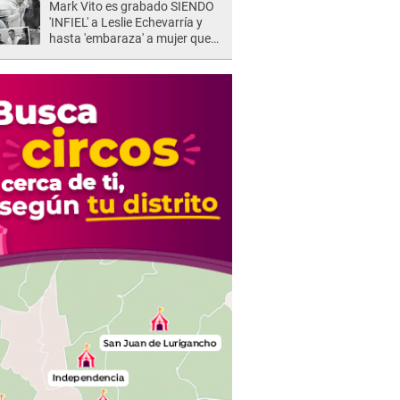
Mark Vito es grabado SIENDO
'INFIEL' a Leslie Echevarría y
hasta 'embaraza' a mujer que
sería su AMANTE: "¡Eres un
desgraciado! "