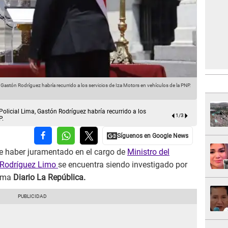
 Gastón Rodríguez habría recurrido a los servicios de Iza Motors en vehículos de la PNP.
En su gesti
Fuente: GL
olicial Lima, Gastón Rodríguez habría recurrido a los
1
/
3
P.
de haber juramentado en el cargo de
Ministro del
Rodríguez Limo
se encuentra siendo investigado por
orma
Diario La República.