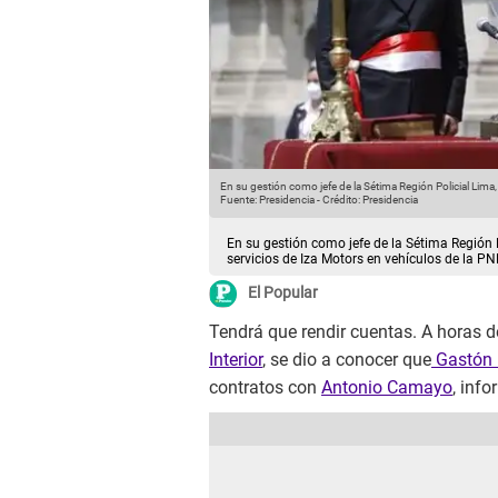
cios de Iza Motors en vehículos de la PNP.
En su gestión como jefe de la Sétima Región Policial Lima,
Fuente: Presidencia
-
Crédito: Presidencia
En su gestión como jefe de la Sétima Región P
servicios de Iza Motors en vehículos de la PN
El Popular
Tendrá que rendir cuentas. A horas 
Interior
, se dio a conocer que
Gastón 
contratos con
Antonio Camayo
, inf