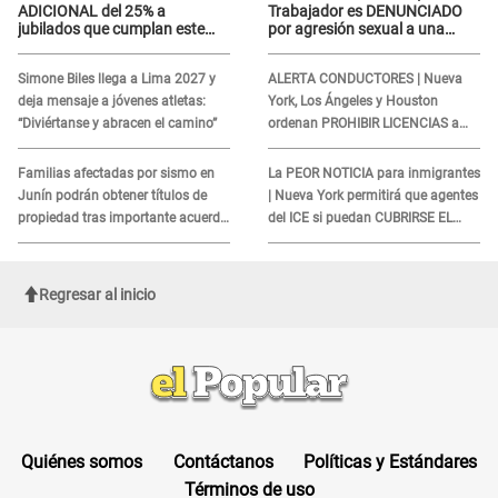
ADICIONAL del 25% a
Trabajador es DENUNCIADO
jubilados que cumplan este
por agresión sexual a una
REQUISITO: revisa si accedes
cliente y su respuesta
aquí
INDIGNÓ A TODOS
Simone Biles llega a Lima 2027 y
ALERTA CONDUCTORES | Nueva
deja mensaje a jóvenes atletas:
York, Los Ángeles y Houston
“Diviértanse y abracen el camino”
ordenan PROHIBIR LICENCIAS a
quienes no presenten ESTE
DOCUMENTO
Familias afectadas por sismo en
La PEOR NOTICIA para inmigrantes
Junín podrán obtener títulos de
| Nueva York permitirá que agentes
propiedad tras importante acuerdo
del ICE si puedan CUBRIRSE EL
de Cofopri
ROSTRO
Regresar al inicio
Quiénes somos
Contáctanos
Políticas y Estándares
Términos de uso