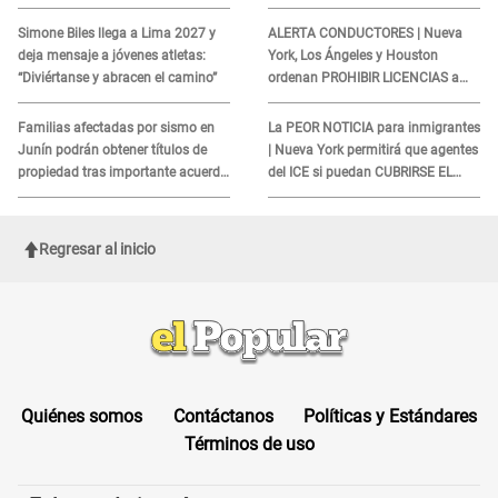
REQUISITO: revisa si accedes
cliente y su respuesta
aquí
INDIGNÓ A TODOS
Simone Biles llega a Lima 2027 y
ALERTA CONDUCTORES | Nueva
deja mensaje a jóvenes atletas:
York, Los Ángeles y Houston
“Diviértanse y abracen el camino”
ordenan PROHIBIR LICENCIAS a
quienes no presenten ESTE
DOCUMENTO
Familias afectadas por sismo en
La PEOR NOTICIA para inmigrantes
Junín podrán obtener títulos de
| Nueva York permitirá que agentes
propiedad tras importante acuerdo
del ICE si puedan CUBRIRSE EL
de Cofopri
ROSTRO
Regresar al inicio
Quiénes somos
Contáctanos
Políticas y Estándares
Términos de uso