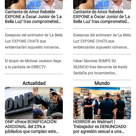
Cantante de Amor Rebelde
Cantante de Amor Rebelde
EXPONE a Óscar Junior de 'La
EXPONE a Óscar Junior de 'La
Bella Luz' tras comprometedor
Bella Luz' tras comprometedor
video y detalla
video y detalla
DESAGRADABLE momento:
DESAGRADABLE momento:
Exesposa del animador de 'La Bella
Exesposa del animador de 'La Bella
"Me hizo sentir incómoda"
"Me hizo sentir incómoda"
Luz' EXPONE CHATS que
Luz' EXPONE CHATS que
evidenciarían supuesto romance
evidenciarían supuesto romance
clandestino con Naldy Saldaña,
clandestino con Naldy Saldaña,
pese a tener pareja
pese a tener pareja
El biopic de Michael Jackson llega
César Sánchez ROMPE SU
a la pantalla de DIRECTV
SILENCIO tras denuncia de Naldy
Saldaña por tocamientos
indebidos: "Pido respetar la
Actualidad
Mundo
presunción de inocencia"
ONP ofrece BONIFICACIÓN
HORROR en Walmart |
ADICIONAL del 25% a
Trabajador es DENUNCIADO
jubilados que cumplan este
por agresión sexual a una