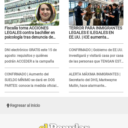
Fiscalía toma ACCIONES
TERROR PARA INMIGRANTES
LEGALES contra bachiller en
LEGALES E ILEGALES EN
psicología tras denuncia de
EE.UU. | ICE aumenta
agr3sión a menor con autismo
operativos y arrestos a
extranjeros en aeropuertos
DNI electrónico GRATIS este 15 de
CONFIRMADO | Gobierno de EE.UU.
agosto: requisitos y quiénes
investigará y visitará casa por casa
podrán ACCEDER a la campaña
de las personas que TENGAN ESTE
TRABAJO
CONFIRMADO | Aumento del
ALERTA MÁXIMA INMIGRANTES |
SUELDO MÍNIMO se dará en DOS
Secretario del DHS, Markwayne
PARTES: conoce la medida oficial
Mullin, hace alarmante
del Ministerio de Economía
declaración: "Ahora vamos por
ellos"
Regresar al inicio