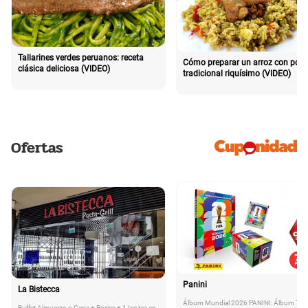
Tallarines verdes peruanos: receta
Cómo preparar un arroz con poll
clásica deliciosa (VIDEO)
tradicional riquísimo (VIDEO)
Ofertas
Panini
La Bistecca
Álbum Mundial 2026 PANINI: Álbum Tap
Buffet Almuerzo o Cena + Postre + 1 Ice tea en