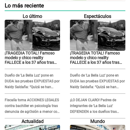
Lo más reciente
Lo último
Espectáculos
¡TRAGEDIA TOTAL! Famoso
¡TRAGEDIA TOTAL! Famoso
modelo y chico reality
modelo y chico reality
FALLECE a los 37 años tras
FALLECE a los 37 años tras
ACCIDENTE durante la
ACCIDENTE durante la
grabación de un comercial
grabación de un comercial
Dueño de 'La Bella Luz' pone en
Dueño de 'La Bella Luz' pone en
DUDA las pruebas EXPUESTAS por
DUDA las pruebas EXPUESTAS por
Naldy Saldaña: “Quizá se han
Naldy Saldaña: “Quizá se han
editado...”
editado...”
Fiscalía toma ACCIONES LEGALES
¡LO DEJAN CLARO! Padres de
contra bachiller en psicología tras
integrantes de 'La Bella Luz'
denuncia de agr3sión a menor con
DEFIENDEN a los dueños tras
autismo
denuncia: “Nunca vimos nada...”
Actualidad
Mundo