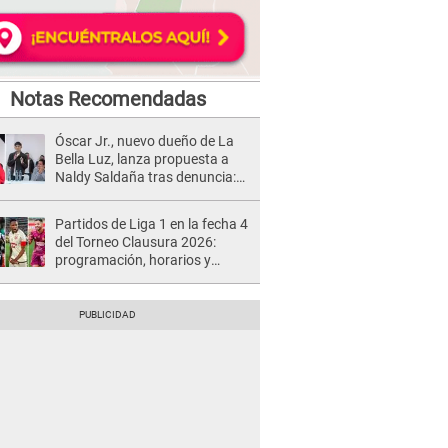
Notas Recomendadas
Óscar Jr., nuevo dueño de La
Bella Luz, lanza propuesta a
Naldy Saldaña tras denuncia:
“Va a haber otro tipo de ley”
Partidos de Liga 1 en la fecha 4
del Torneo Clausura 2026:
programación, horarios y
dónde ver