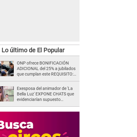
Lo último de El Popular
ONP ofrece BONIFICACIÓN
ADICIONAL del 25% a jubilados
que cumplan este REQUISITO:
revisa si accedes aquí
Exesposa del animador de 'La
Bella Luz' EXPONE CHATS que
evidenciarían supuesto
romance clandestino con Naldy
Saldaña, pese a tener pareja