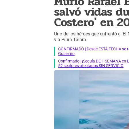
Murió Rafael 
salvó vidas du
Costero' en 2
Uno de los héroes que enfrentó a 'El N
vía Piura-Talara.
CONFIRMADO | Desde ESTA FECHA se reab
Gobierno
Confirmado | ¡Sequía DE 1 SEMANA en Li
52 sectores afectados SIN SERVICIO