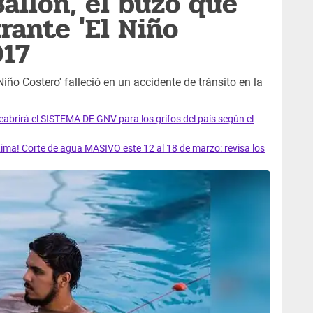
Ballón, el buzo que
rante 'El Niño
017
iño Costero' falleció en un accidente de tránsito en la
rirá el SISTEMA DE GNV para los grifos del país según el
ma! Corte de agua MASIVO este 12 al 18 de marzo: revisa los