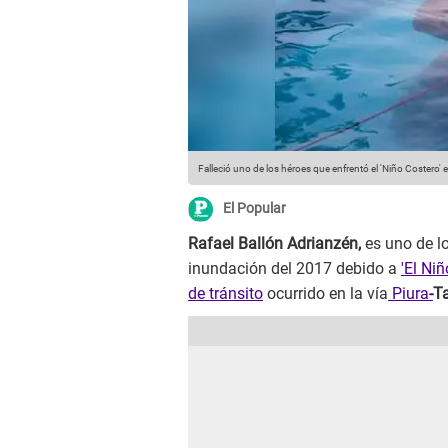
Falleció uno de los héroes que enfrentó el 'Niño Costero'
El Popular
Rafael Ballón Adrianzén,
es uno de lo
inundación del 2017 debido a
'El Niñ
de tránsito
ocurrido en la vía
Piura
-
T