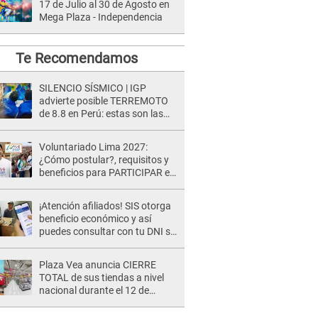
17 de Julio al 30 de Agosto en
Mega Plaza - Independencia
Te Recomendamos
SILENCIO SÍSMICO | IGP
advierte posible TERREMOTO
de 8.8 en Perú: estas son las
zonas más expuestas
Voluntariado Lima 2027:
¿Cómo postular?, requisitos y
beneficios para PARTICIPAR en
los Juegos Panamericanos
¡Atención afiliados! SIS otorga
beneficio económico y así
puedes consultar con tu DNI si
te corresponde
Plaza Vea anuncia CIERRE
TOTAL de sus tiendas a nivel
nacional durante el 12 de
agosto por este MOTIVO