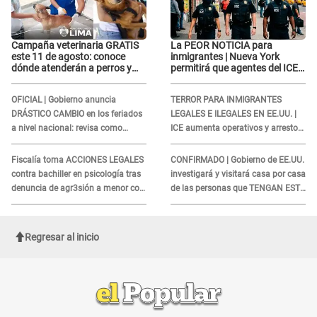
Campaña veterinaria GRATIS
La PEOR NOTICIA para
este 11 de agosto: conoce
inmigrantes | Nueva York
dónde atenderán a perros y
permitirá que agentes del ICE
gatos sin costo
si puedan CUBRIRSE EL
ROSTRO
OFICIAL | Gobierno anuncia
TERROR PARA INMIGRANTES
DRÁSTICO CAMBIO en los feriados
LEGALES E ILEGALES EN EE.UU. |
a nivel nacional: revisa como
ICE aumenta operativos y arrestos
quedarán los DÍAS LIBRES
a extranjeros en aeropuertos
Fiscalía toma ACCIONES LEGALES
CONFIRMADO | Gobierno de EE.UU.
contra bachiller en psicología tras
investigará y visitará casa por casa
denuncia de agr3sión a menor con
de las personas que TENGAN ESTE
autismo
TRABAJO
Regresar al inicio