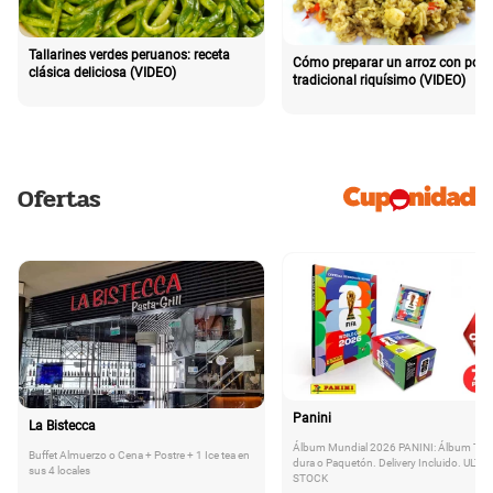
Tallarines verdes peruanos: receta
Cómo preparar un arroz con poll
clásica deliciosa (VIDEO)
tradicional riquísimo (VIDEO)
Ofertas
Panini
La Bistecca
Álbum Mundial 2026 PANINI: Álbum Tap
Buffet Almuerzo o Cena + Postre + 1 Ice tea en
dura o Paquetón. Delivery Incluido. ULTI
sus 4 locales
STOCK