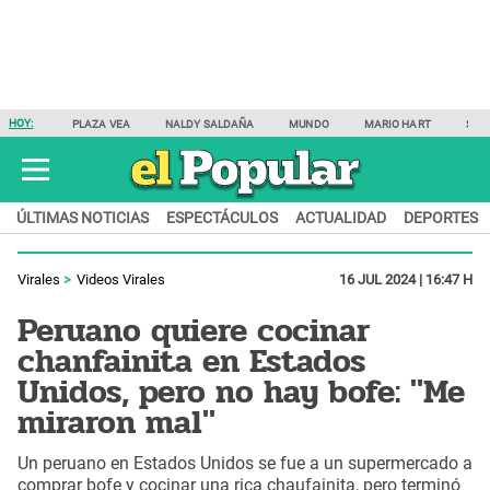
HOY:
PLAZA VEA
NALDY SALDAÑA
MUNDO
MARIO HART
SAM
ÚLTIMAS NOTICIAS
ESPECTÁCULOS
ACTUALIDAD
DEPORTES
Virales
Videos Virales
16 JUL 2024 | 16:47 H
Peruano quiere cocinar
chanfainita en Estados
Unidos, pero no hay bofe: "Me
miraron mal"
Un peruano en Estados Unidos se fue a un supermercado a
comprar bofe y cocinar una rica chaufainita, pero terminó