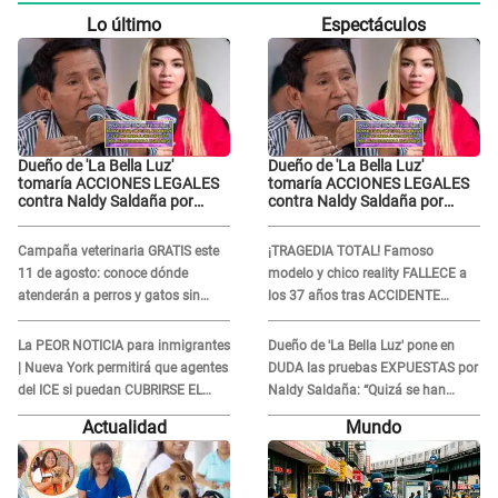
Lo último
Espectáculos
Dueño de 'La Bella Luz'
Dueño de 'La Bella Luz'
tomaría ACCIONES LEGALES
tomaría ACCIONES LEGALES
contra Naldy Saldaña por
contra Naldy Saldaña por
grabaciones en su casa: "Lo
grabaciones en su casa: "Lo
determinará la justicia"
determinará la justicia"
Campaña veterinaria GRATIS este
¡TRAGEDIA TOTAL! Famoso
11 de agosto: conoce dónde
modelo y chico reality FALLECE a
atenderán a perros y gatos sin
los 37 años tras ACCIDENTE
costo
durante la grabación de un
comercial
La PEOR NOTICIA para inmigrantes
Dueño de 'La Bella Luz' pone en
| Nueva York permitirá que agentes
DUDA las pruebas EXPUESTAS por
del ICE si puedan CUBRIRSE EL
Naldy Saldaña: “Quizá se han
ROSTRO
editado...”
Actualidad
Mundo