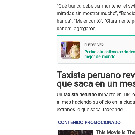
“Qué tranca debe ser mantener el sw
miradas sin mostrar mucho”, “Bendic
banda”, “Me encantó”, “Claramente pod
banda”, agregaron.
PUEDES VER:
Periodista chileno se rind
mejor del mundo
Taxista peruano rev
que saca en un me
Un
taxista peruano
impactó en TikTok
al mes haciendo su oficio en la ciud
extraños lo que saca 'taxeando'.