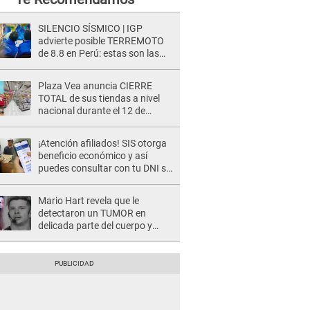
SILENCIO SÍSMICO | IGP
advierte posible TERREMOTO
de 8.8 en Perú: estas son las
zonas más expuestas
Plaza Vea anuncia CIERRE
TOTAL de sus tiendas a nivel
nacional durante el 12 de
agosto por este MOTIVO
¡Atención afiliados! SIS otorga
beneficio económico y así
puedes consultar con tu DNI si
te corresponde
Mario Hart revela que le
detectaron un TUMOR en
delicada parte del cuerpo y
expone diagnóstico: "Dolores
muy fuertes..."