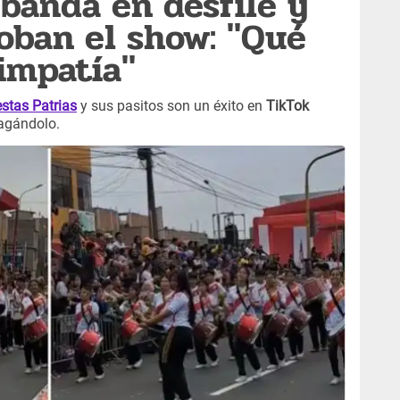
 banda en desfile y
roban el show: "Qué
impatía"
estas Patrias
y sus pasitos son un éxito en
TikTok
agándolo.