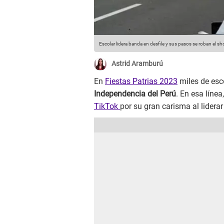
Escolar lidera banda en desfile y sus pasos se roban el s
Astrid Aramburú
En
Fiestas Patrias 2023
miles de esc
Independencia del Perú
. En esa líne
TikTok
por su gran carisma al liderar