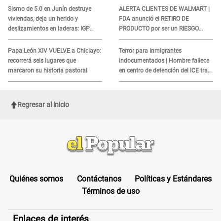
COBROS
Sismo de 5.0 en Junín destruye
ALERTA CLIENTES DE WALMART |
viviendas, deja un herido y
FDA anunció el RETIRO DE
deslizamientos en laderas: IGP
PRODUCTO por ser un RIESGO
alerta sobre posibles réplicas
MORTAL para consumidores: ¿Cuál
es?
Papa León XIV VUELVE a Chiclayo:
Terror para inmigrantes
recorrerá seis lugares que
indocumentados | Hombre fallece
marcaron su historia pastoral
en centro de detención del ICE tras
sufrir una "emergencia médica"
Regresar al inicio
Quiénes somos
Contáctanos
Políticas y Estándares
Términos de uso
Enlaces de interés