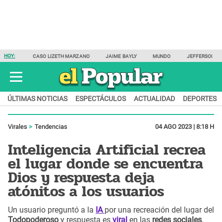
HOY:
CASO LIZETH MARZANO
JAIME BAYLY
MUNDO
JEFFERSON F
ÚLTIMAS NOTICIAS
ESPECTÁCULOS
ACTUALIDAD
DEPORTES
Virales
Tendencias
04 AGO 2023 | 8:18 H
Inteligencia Artificial recrea
el lugar donde se encuentra
Dios y respuesta deja
atónitos a los usuarios
Un usuario preguntó a la
IA
por una recreación del lugar del
Todopoderoso
y respuesta es
viral
en las
redes sociales
.