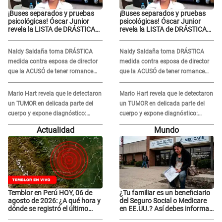
¡Buses separados y pruebas
¡Buses separados y pruebas
psicológicas! Óscar Junior
psicológicas! Óscar Junior
revela la LISTA de DRÁSTICAS
revela la LISTA de DRÁSTICAS
medidas para prevenir acoso
medidas para prevenir acoso
en 'La Bella Luz' tras caso
en 'La Bella Luz' tras caso
Naldy Saldaña toma DRÁSTICA
Naldy Saldaña toma DRÁSTICA
Naldy Saldaña
Naldy Saldaña
medida contra esposa de director
medida contra esposa de director
que la ACUSÓ de tener romance
que la ACUSÓ de tener romance
con él: "Muy triste..."
con él: "Muy triste..."
Mario Hart revela que le detectaron
Mario Hart revela que le detectaron
un TUMOR en delicada parte del
un TUMOR en delicada parte del
cuerpo y expone diagnóstico:
cuerpo y expone diagnóstico:
"Dolores muy fuertes..."
"Dolores muy fuertes..."
Actualidad
Mundo
Temblor en Perú HOY, 06 de
¿Tu familiar es un beneficiario
agosto de 2026: ¿A qué hora y
del Seguro Social o Medicare
dónde se registró el último
en EE.UU.? Así debes informar
sismo, según IGP?
sobre su muerte para EVITAR