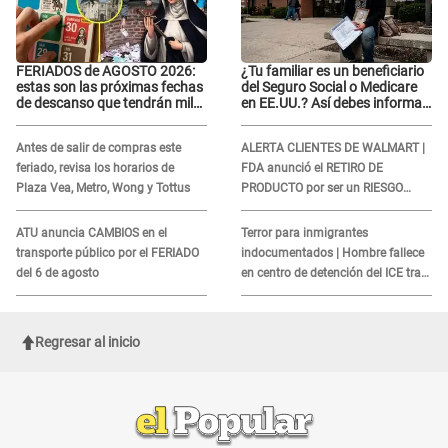
FERIADOS de AGOSTO 2026:
¿Tu familiar es un beneficiario
estas son las próximas fechas
del Seguro Social o Medicare
de descanso que tendrán miles
en EE.UU.? Así debes informar
de peruanos
sobre su muerte para EVITAR
COBROS
Antes de salir de compras este
ALERTA CLIENTES DE WALMART |
feriado, revisa los horarios de
FDA anunció el RETIRO DE
Plaza Vea, Metro, Wong y Tottus
PRODUCTO por ser un RIESGO
MORTAL para consumidores: ¿Cuál
es?
ATU anuncia CAMBIOS en el
Terror para inmigrantes
transporte público por el FERIADO
indocumentados | Hombre fallece
del 6 de agosto
en centro de detención del ICE tras
sufrir una "emergencia médica"
Regresar al inicio