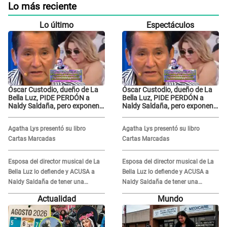
Lo más reciente
Lo último
Espectáculos
Óscar Custodio, dueño de La
Óscar Custodio, dueño de La
Bella Luz, PIDE PERDÓN a
Bella Luz, PIDE PERDÓN a
Naldy Saldaña, pero exponen
Naldy Saldaña, pero exponen
audio donde le reclama por
audio donde le reclama por
VIDEOS: "No hay necesidad de
VIDEOS: "No hay necesidad de
Agatha Lys presentó su libro
Agatha Lys presentó su libro
grabar"
grabar"
Cartas Marcadas
Cartas Marcadas
Esposa del director musical de La
Esposa del director musical de La
Bella Luz lo defiende y ACUSA a
Bella Luz lo defiende y ACUSA a
Naldy Saldaña de tener una
Naldy Saldaña de tener una
relación con él y otros integrantes
relación con él y otros integrantes
Actualidad
Mundo