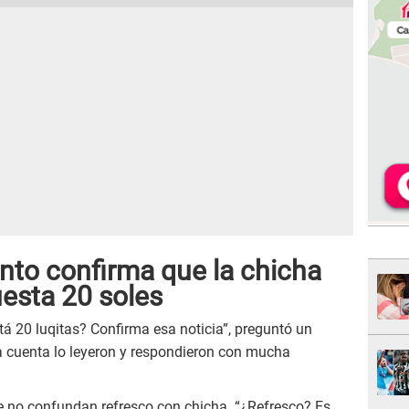
nto confirma que la chicha
uesta 20 soles
stá 20 luqitas? Confirma esa noticia”, preguntó un
la cuenta lo leyeron y respondieron con mucha
que no confundan refresco con chicha. “¿Refresco? Es