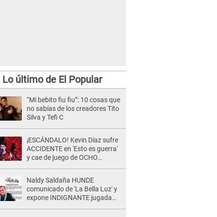
Lo último de El Popular
“Mi bebito fiu fiu”: 10 cosas que
no sabías de los creadores Tito
Silva y Tefi C
¡ESCÁNDALO! Kevin Díaz sufre
ACCIDENTE en 'Esto es guerra'
y cae de juego de OCHO
METROS de altura: "La
colchoneta se rompe..."
Naldy Saldaña HUNDE
comunicado de 'La Bella Luz' y
expone INDIGNANTE jugada
para DEFENDER a director:
"Que he tenido algo..."