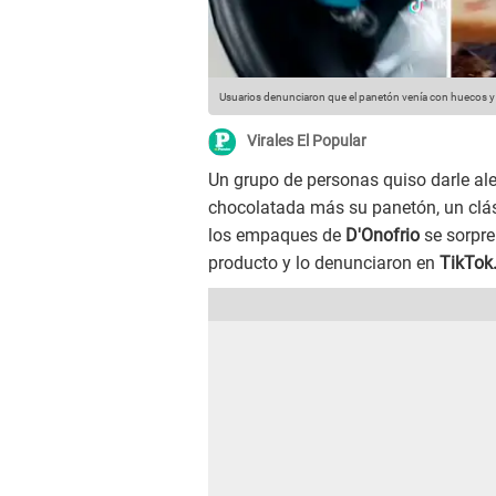
Usuarios denunciaron que el panetón venía con huecos y 
Virales El Popular
Un grupo de personas quiso darle al
chocolatada más su panetón, un clási
los empaques de
D'Onofrio
se sorpre
producto y lo denunciaron en
TikTok