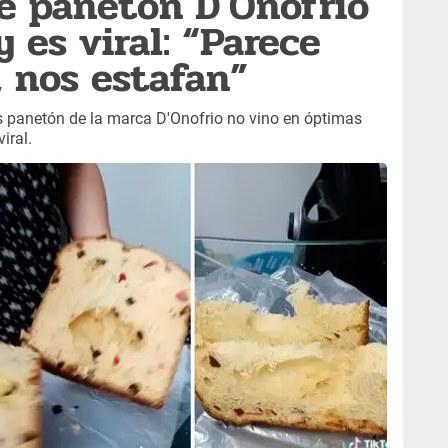
e panetón D'Onofrio
 es viral: “Parece
, nos estafan”
 panetón de la marca D'Onofrio no vino en óptimas
iral.