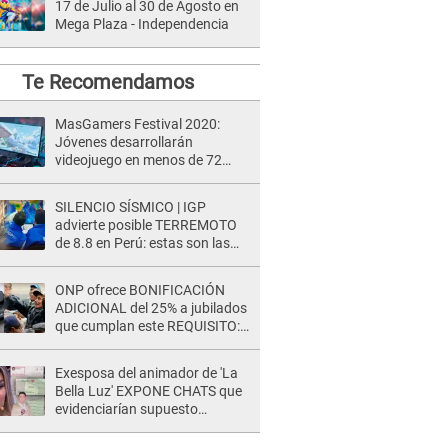
17 de Julio al 30 de Agosto en
Mega Plaza - Independencia
Te Recomendamos
MasGamers Festival 2020:
Jóvenes desarrollarán
videojuego en menos de 72
horas
SILENCIO SÍSMICO | IGP
advierte posible TERREMOTO
de 8.8 en Perú: estas son las
zonas más expuestas
ONP ofrece BONIFICACIÓN
ADICIONAL del 25% a jubilados
que cumplan este REQUISITO:
revisa si accedes aquí
Exesposa del animador de 'La
Bella Luz' EXPONE CHATS que
evidenciarían supuesto
romance clandestino con Naldy
Saldaña, pese a tener pareja