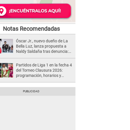
Notas Recomendadas
Óscar Jr., nuevo dueño de La
Bella Luz, lanza propuesta a
Naldy Saldaña tras denuncia:
“Va a haber otro tipo de ley”
Partidos de Liga 1 en la fecha 4
del Torneo Clausura 2026:
programación, horarios y
dónde ver