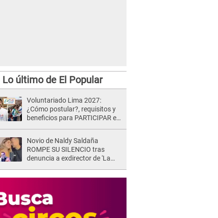
Lo último de El Popular
Voluntariado Lima 2027:
¿Cómo postular?, requisitos y
beneficios para PARTICIPAR en
los Juegos Panamericanos
Novio de Naldy Saldaña
ROMPE SU SILENCIO tras
denuncia a exdirector de 'La
Bella Luz': "Me basta con que
ella esté bien"