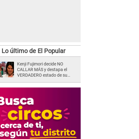
Lo último de El Popular
Kenji Fujimori decide NO
CALLAR MÁS y destapa el
VERDADERO estado de su
relación familiar con Keiko
Fujimori: "Mi familia es Érika, mi
suegra..."