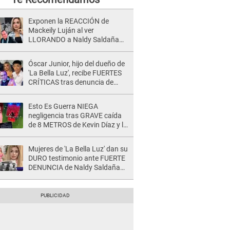
Exponen la REACCIÓN de
Mackeily Luján al ver
LLORANDO a Naldy Saldaña
tras AGRESIÓN de director de
'La Bella Luz': Esto hizo
Óscar Junior, hijo del dueño de
'La Bella Luz', recibe FUERTES
CRÍTICAS tras denuncia de
Naldy Saldaña contra su tío:
"Cómplice"
Esto Es Guerra NIEGA
negligencia tras GRAVE caída
de 8 METROS de Kevin Díaz y lo
SEÑALAN: "No adoptó la
postura correcta"
Mujeres de 'La Bella Luz' dan su
DURO testimonio ante FUERTE
DENUNCIA de Naldy Saldaña
contra director: "Cualquier
acusación de apañamiento..."