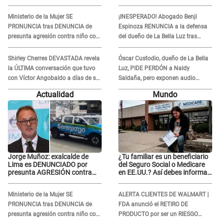
serena GESTANTE en
a días de su inesperada
Miraflores
partida: "Hace dos semanas"
Ministerio de la Mujer SE
¡INESPERADO! Abogado Benji
PRONUNCIA tras DENUNCIA de
Espinoza RENUNCIA a la defensa
presunta agresión contra niño con
del dueño de La Bella Luz tras
autismo en Surco
difusión de POLÉMICO audio:
"Nada que defender"
Shirley Cherres DEVASTADA revela
Óscar Custodio, dueño de La Bella
la ÚLTIMA conversación que tuvo
Luz, PIDE PERDÓN a Naldy
con Víctor Angobaldo a días de su
Saldaña, pero exponen audio
inesperada partida: "Hace dos
donde le reclama por VIDEOS: "No
Actualidad
Mundo
semanas"
hay necesidad de grabar"
Jorge Muñoz: exalcalde de
¿Tu familiar es un beneficiario
Lima es DENUNCIADO por
del Seguro Social o Medicare
presunta AGRESIÓN contra
en EE.UU.? Así debes informar
serena GESTANTE en
sobre su muerte para EVITAR
Miraflores
COBROS
Ministerio de la Mujer SE
ALERTA CLIENTES DE WALMART |
PRONUNCIA tras DENUNCIA de
FDA anunció el RETIRO DE
presunta agresión contra niño con
PRODUCTO por ser un RIESGO