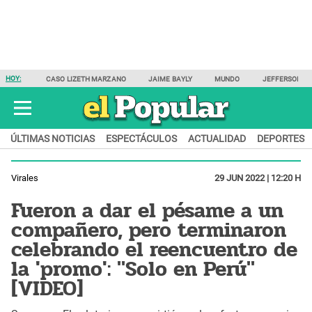
HOY:
CASO LIZETH MARZANO
JAIME BAYLY
MUNDO
JEFFERSON F
ÚLTIMAS NOTICIAS
ESPECTÁCULOS
ACTUALIDAD
DEPORTES
Virales
29 JUN 2022 | 12:20 H
Fueron a dar el pésame a un
compañero, pero terminaron
celebrando el reencuentro de
la 'promo': "Solo en Perú"
[VIDEO]