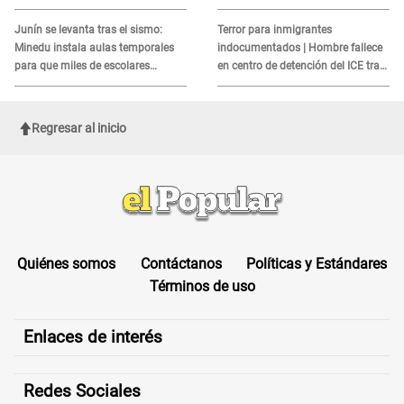
autismo en Surco
MORTAL para consumidores: ¿Cuál
es?
Junín se levanta tras el sismo:
Terror para inmigrantes
Minedu instala aulas temporales
indocumentados | Hombre fallece
para que miles de escolares
en centro de detención del ICE tras
vuelvan a clases
sufrir una "emergencia médica"
Regresar al inicio
Quiénes somos
Contáctanos
Políticas y Estándares
Términos de uso
Enlaces de interés
Redes Sociales