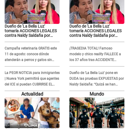
Dueño de 'La Bella Luz'
Dueño de 'La Bella Luz'
tomaría ACCIONES LEGALES
tomaría ACCIONES LEGALES
contra Naldy Saldaña por
contra Naldy Saldaña por
grabaciones en su casa: "Lo
grabaciones en su casa: "Lo
determinará la justicia"
determinará la justicia"
Campaña veterinaria GRATIS este
¡TRAGEDIA TOTAL! Famoso
11 de agosto: conoce dónde
modelo y chico reality FALLECE a
atenderán a perros y gatos sin
los 37 años tras ACCIDENTE
costo
durante la grabación de un
comercial
La PEOR NOTICIA para inmigrantes
Dueño de 'La Bella Luz' pone en
| Nueva York permitirá que agentes
DUDA las pruebas EXPUESTAS por
del ICE si puedan CUBRIRSE EL
Naldy Saldaña: “Quizá se han
ROSTRO
editado...”
Actualidad
Mundo