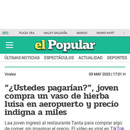
HOY:
PLAZA VEA
NALDY SALDAÑA
MUNDO
MARIO HART
SAM
ÚLTIMAS NOTICIAS
ESPECTÁCULOS
ACTUALIDAD
DEPORTES
Virales
03 MAY 2023 | 17:01 H
“¿Ustedes pagarían?”, joven
compra un vaso de hierba
luisa en aeropuerto y precio
indigna a miles
Laa joven ingresó al restaurante Tanta para comprar algo
de comer, sin imaginar el precio. El video es viral en
TikTok
.