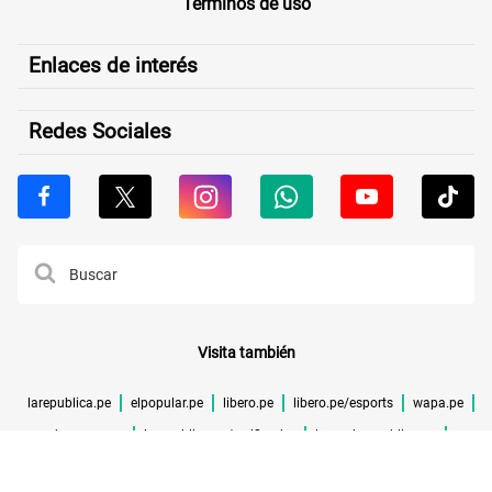
Términos de uso
Enlaces de interés
Redes Sociales
Visita también
larepublica.pe
elpopular.pe
libero.pe
libero.pe/esports
wapa.pe
buenazo.pe
larepublica.pe/verificador
lrmas.larepublica.pe
cuponidad.pe