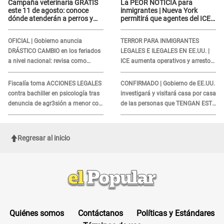
Campaña veterinaria GRATIS
La PEOR NOTICIA para
este 11 de agosto: conoce
inmigrantes | Nueva York
dónde atenderán a perros y
permitirá que agentes del ICE
gatos sin costo
si puedan CUBRIRSE EL
ROSTRO
OFICIAL | Gobierno anuncia
TERROR PARA INMIGRANTES
DRÁSTICO CAMBIO en los feriados
LEGALES E ILEGALES EN EE.UU. |
a nivel nacional: revisa como
ICE aumenta operativos y arrestos
quedarán los DÍAS LIBRES
a extranjeros en aeropuertos
Fiscalía toma ACCIONES LEGALES
CONFIRMADO | Gobierno de EE.UU.
contra bachiller en psicología tras
investigará y visitará casa por casa
denuncia de agr3sión a menor con
de las personas que TENGAN ESTE
autismo
TRABAJO
Regresar al inicio
Quiénes somos
Contáctanos
Políticas y Estándares