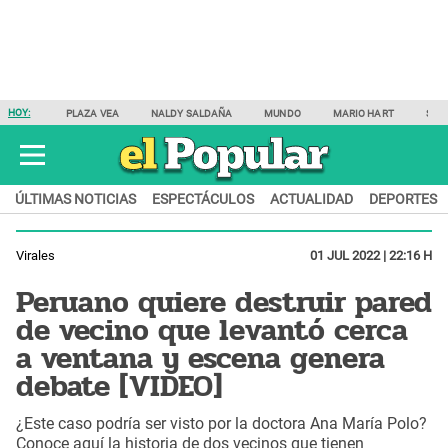
HOY:
PLAZA VEA
NALDY SALDAÑA
MUNDO
MARIO HART
SAM
ÚLTIMAS NOTICIAS
ESPECTÁCULOS
ACTUALIDAD
DEPORTES
Virales
01 JUL 2022 | 22:16 H
Peruano quiere destruir pared
de vecino que levantó cerca
a ventana y escena genera
debate [VIDEO]
¿Este caso podría ser visto por la doctora Ana María Polo?
Conoce aquí la historia de dos vecinos que tienen