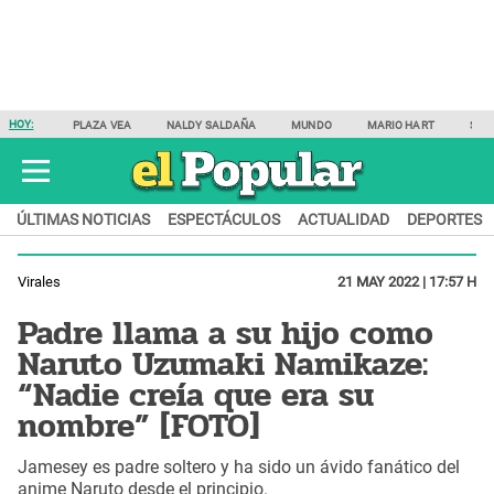
HOY:
PLAZA VEA
NALDY SALDAÑA
MUNDO
MARIO HART
SAM
ÚLTIMAS NOTICIAS
ESPECTÁCULOS
ACTUALIDAD
DEPORTES
Virales
21 MAY 2022 | 17:57 H
Padre llama a su hijo como
Naruto Uzumaki Namikaze:
“Nadie creía que era su
nombre” [FOTO]
Jamesey es padre soltero y ha sido un ávido fanático del
anime Naruto desde el principio.