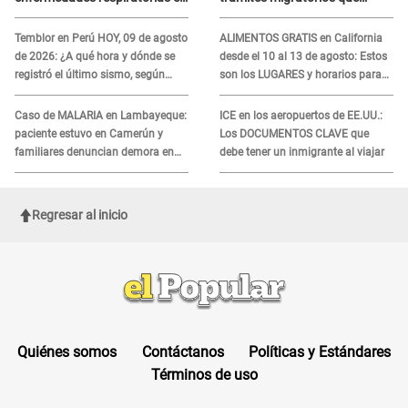
niños
podrían necesitar tu prueba de
ADN
Temblor en Perú HOY, 09 de agosto
ALIMENTOS GRATIS en California
de 2026: ¿A qué hora y dónde se
desde el 10 al 13 de agosto: Estos
registró el último sismo, según
son los LUGARES y horarios para
IGP?
recibir la ayuda
Caso de MALARIA en Lambayeque:
ICE en los aeropuertos de EE.UU.:
paciente estuvo en Camerún y
Los DOCUMENTOS CLAVE que
familiares denuncian demora en
debe tener un inmigrante al viajar
tratamiento
Regresar al inicio
Quiénes somos
Contáctanos
Políticas y Estándares
Términos de uso