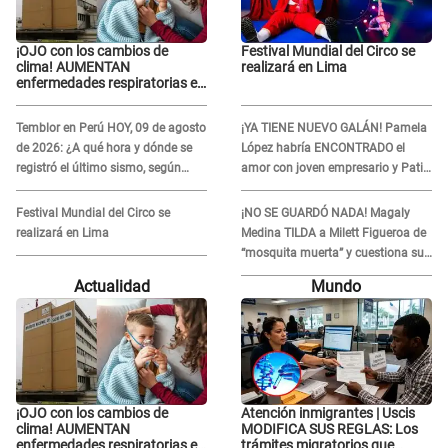
¡OJO con los cambios de
Festival Mundial del Circo se
clima! AUMENTAN
realizará en Lima
enfermedades respiratorias en
niños
Temblor en Perú HOY, 09 de agosto
¡YA TIENE NUEVO GALÁN! Pamela
de 2026: ¿A qué hora y dónde se
López habría ENCONTRADO el
registró el último sismo, según
amor con joven empresario y Pati
IGP?
Lorena la ECHA en VIVO
Festival Mundial del Circo se
¡NO SE GUARDÓ NADA! Magaly
realizará en Lima
Medina TILDA a Milett Figueroa de
“mosquita muerta” y cuestiona su
RECONCILIACIÓN con Marcelo
Actualidad
Mundo
Tinelli en TV argentina
¡OJO con los cambios de
Atención inmigrantes | Uscis
clima! AUMENTAN
MODIFICA SUS REGLAS: Los
enfermedades respiratorias en
trámites migratorios que