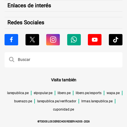
Enlaces de interés
Redes Sociales
Visita también
larepublica.pe
elpopular.pe
libero.pe
libero.pe/esports
wapa.pe
buenazo.pe
larepublica.pe/verificador
lrmas.larepublica.pe
cuponidad.pe
©TODOS LOS DERECHOS RESERVADOS -
2026