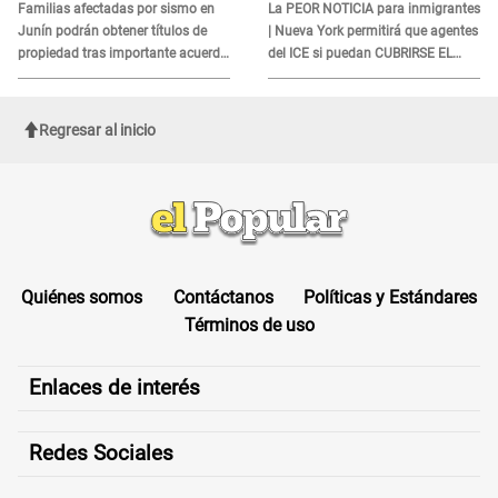
DOCUMENTO
Familias afectadas por sismo en
La PEOR NOTICIA para inmigrantes
Junín podrán obtener títulos de
| Nueva York permitirá que agentes
propiedad tras importante acuerdo
del ICE si puedan CUBRIRSE EL
de Cofopri
ROSTRO
Regresar al inicio
Quiénes somos
Contáctanos
Políticas y Estándares
Términos de uso
Enlaces de interés
Redes Sociales