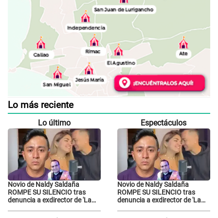
Lo más reciente
Lo último
Espectáculos
Novio de Naldy Saldaña
Novio de Naldy Saldaña
ROMPE SU SILENCIO tras
ROMPE SU SILENCIO tras
denuncia a exdirector de 'La
denuncia a exdirector de 'La
Bella Luz': "Me basta con que
Bella Luz': "Me basta con que
ella esté bien"
ella esté bien"