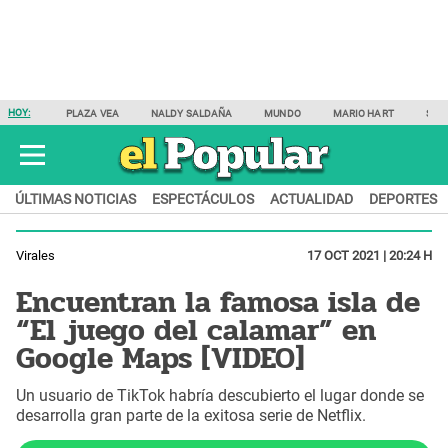
HOY:
PLAZA VEA
NALDY SALDAÑA
MUNDO
MARIO HART
SAM
ÚLTIMAS NOTICIAS
ESPECTÁCULOS
ACTUALIDAD
DEPORTES
Virales
17 OCT 2021 | 20:24 H
Encuentran la famosa isla de
“El juego del calamar” en
Google Maps [VIDEO]
Un usuario de TikTok habría descubierto el lugar donde se
desarrolla gran parte de la exitosa serie de Netflix.