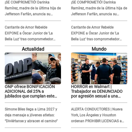
¡SE COMPROMETIÓ! Darinka
¡SE COMPROMETIÓ! Darinka
Ramírez, madre de la última hija de
Ramírez, madre de la última hija de
Jefferson Farfán, anuncia su
Jefferson Farfán, anuncia su
compromiso: "Sí, para siempre"
compromiso: "Sí, para siempre"
Cantante de Amor Rebelde
Cantante de Amor Rebelde
EXPONE a Óscar Junior de 'La
EXPONE a Óscar Junior de 'La
Bella Luz' tras comprometedor
Bella Luz' tras comprometedor
video y detalla DESAGRADABLE
video y detalla DESAGRADABLE
Actualidad
Mundo
momento: "Me hizo sentir
momento: "Me hizo sentir
incómoda"
incómoda"
ONP ofrece BONIFICACIÓN
HORROR en Walmart |
ADICIONAL del 25% a
Trabajador es DENUNCIADO
jubilados que cumplan este
por agresión sexual a una
REQUISITO: revisa si accedes
cliente y su respuesta
aquí
INDIGNÓ A TODOS
Simone Biles llega a Lima 2027 y
ALERTA CONDUCTORES | Nueva
deja mensaje a jóvenes atletas:
York, Los Ángeles y Houston
“Diviértanse y abracen el camino”
ordenan PROHIBIR LICENCIAS a
quienes no presenten ESTE