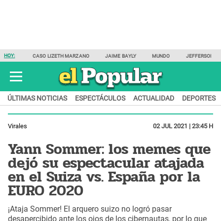
HOY:
CASO LIZETH MARZANO
JAIME BAYLY
MUNDO
JEFFERSON F
ÚLTIMAS NOTICIAS
ESPECTÁCULOS
ACTUALIDAD
DEPORTES
Virales
02 JUL 2021 | 23:45 H
Yann Sommer: los memes que
dejó su espectacular atajada
en el Suiza vs. España por la
EURO 2020
¡Ataja Sommer! El arquero suizo no logró pasar
desapercibido ante los ojos de los cibernautas, por lo que