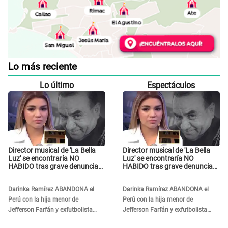
Lo más reciente
Lo último
Espectáculos
Director musical de 'La Bella
Director musical de 'La Bella
Luz' se encontraría NO
Luz' se encontraría NO
HABIDO tras grave denuncia
HABIDO tras grave denuncia
de Naldy Saldaña: ¿Dónde está
de Naldy Saldaña: ¿Dónde está
César Sánchez?
César Sánchez?
Darinka Ramírez ABANDONA el
Darinka Ramírez ABANDONA el
Perú con la hija menor de
Perú con la hija menor de
Jefferson Farfán y exfutbolista
Jefferson Farfán y exfutbolista
REACCIONA: "A ti que..."
REACCIONA: "A ti que..."