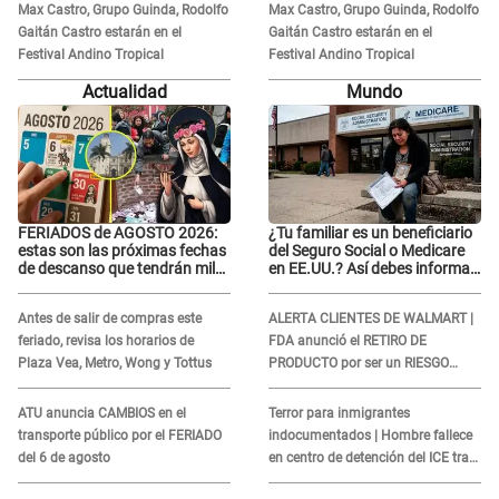
Max Castro, Grupo Guinda, Rodolfo
Max Castro, Grupo Guinda, Rodolfo
Gaitán Castro estarán en el
Gaitán Castro estarán en el
Festival Andino Tropical
Festival Andino Tropical
Actualidad
Mundo
FERIADOS de AGOSTO 2026:
¿Tu familiar es un beneficiario
estas son las próximas fechas
del Seguro Social o Medicare
de descanso que tendrán miles
en EE.UU.? Así debes informar
de peruanos
sobre su muerte para EVITAR
COBROS
Antes de salir de compras este
ALERTA CLIENTES DE WALMART |
feriado, revisa los horarios de
FDA anunció el RETIRO DE
Plaza Vea, Metro, Wong y Tottus
PRODUCTO por ser un RIESGO
MORTAL para consumidores: ¿Cuál
es?
ATU anuncia CAMBIOS en el
Terror para inmigrantes
transporte público por el FERIADO
indocumentados | Hombre fallece
del 6 de agosto
en centro de detención del ICE tras
sufrir una "emergencia médica"