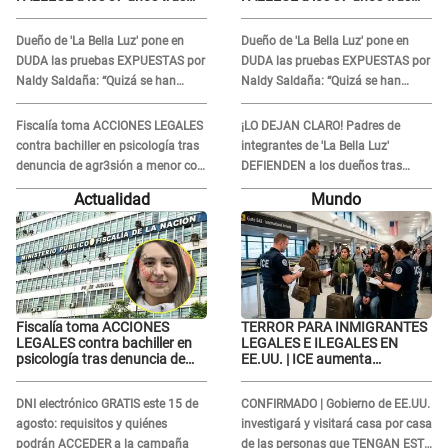
ACCIDENTE durante la
ACCIDENTE durante la
grabación de un comercial
grabación de un comercial
Dueño de 'La Bella Luz' pone en
Dueño de 'La Bella Luz' pone en
DUDA las pruebas EXPUESTAS por
DUDA las pruebas EXPUESTAS por
Naldy Saldaña: “Quizá se han
Naldy Saldaña: “Quizá se han
editado...”
editado...”
Fiscalía toma ACCIONES LEGALES
¡LO DEJAN CLARO! Padres de
contra bachiller en psicología tras
integrantes de 'La Bella Luz'
denuncia de agr3sión a menor con
DEFIENDEN a los dueños tras
autismo
denuncia: “Nunca vimos nada...”
Actualidad
Mundo
Fiscalía toma ACCIONES
TERROR PARA INMIGRANTES
LEGALES contra bachiller en
LEGALES E ILEGALES EN
psicología tras denuncia de
EE.UU. | ICE aumenta
agr3sión a menor con autismo
operativos y arrestos a
extranjeros en aeropuertos
DNI electrónico GRATIS este 15 de
CONFIRMADO | Gobierno de EE.UU.
agosto: requisitos y quiénes
investigará y visitará casa por casa
podrán ACCEDER a la campaña
de las personas que TENGAN ESTE