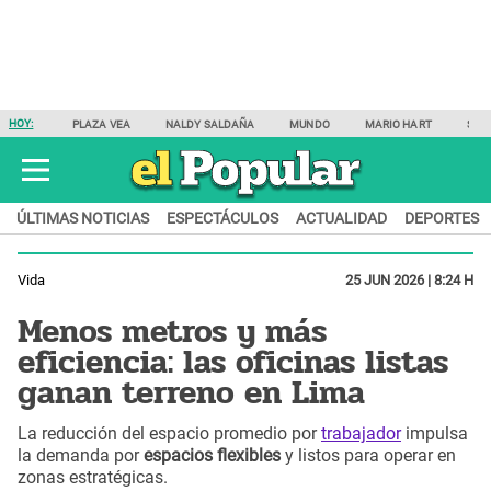
HOY:
PLAZA VEA
NALDY SALDAÑA
MUNDO
MARIO HART
SAM
ÚLTIMAS NOTICIAS
ESPECTÁCULOS
ACTUALIDAD
DEPORTES
Vida
25 JUN 2026 | 8:24 H
Menos metros y más
eficiencia: las oficinas listas
ganan terreno en Lima
La reducción del espacio promedio por
trabajador
impulsa
la demanda por
espacios flexibles
y listos para operar en
zonas estratégicas.