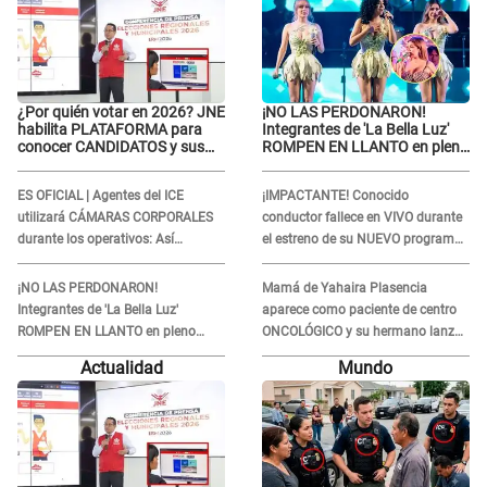
¿Por quién votar en 2026? JNE
¡NO LAS PERDONARON!
habilita PLATAFORMA para
Integrantes de 'La Bella Luz'
conocer CANDIDATOS y sus
ROMPEN EN LLANTO en pleno
propuestas
concierto y reciben FUERTES
CRÍTICAS: “La víctima ...”
ES OFICIAL | Agentes del ICE
¡IMPACTANTE! Conocido
utilizará CÁMARAS CORPORALES
conductor fallece en VIVO durante
durante los operativos: Así
el estreno de su NUEVO programa:
afectará a inmigrantes
así fueron sus últimos segundos al
aire
¡NO LAS PERDONARON!
Mamá de Yahaira Plasencia
Integrantes de 'La Bella Luz'
aparece como paciente de centro
ROMPEN EN LLANTO en pleno
ONCOLÓGICO y su hermano lanza
concierto y reciben FUERTES
DESGARRADOR mensaje: "Hoy fue
Actualidad
Mundo
CRÍTICAS: “La víctima ...”
la última..."