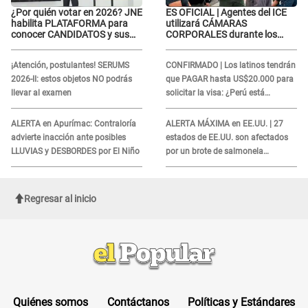
¿Por quién votar en 2026? JNE
ES OFICIAL | Agentes del ICE
habilita PLATAFORMA para
utilizará CÁMARAS
conocer CANDIDATOS y sus
CORPORALES durante los
propuestas
operativos: Así afectará a
inmigrantes
¡Atención, postulantes! SERUMS
CONFIRMADO | Los latinos tendrán
2026-II: estos objetos NO podrás
que PAGAR hasta US$20.000 para
llevar al examen
solicitar la visa: ¿Perú está
incluido?
ALERTA en Apurímac: Contraloría
ALERTA MÁXIMA en EE.UU. | 27
advierte inacción ante posibles
estados de EE.UU. son afectados
LLUVIAS y DESBORDES por El Niño
por un brote de salmonela
relacionado a un producto MUY
UTILIZADO
Regresar al inicio
Quiénes somos
Contáctanos
Políticas y Estándares