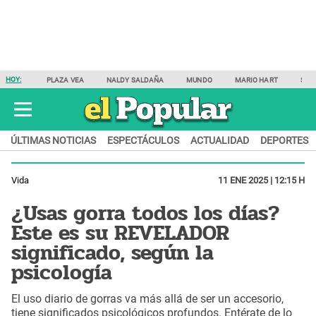
HOY:
PLAZA VEA
NALDY SALDAÑA
MUNDO
MARIO HART
SAM
ÚLTIMAS NOTICIAS
ESPECTÁCULOS
ACTUALIDAD
DEPORTES
Vida
11 ENE 2025 | 12:15 H
¿Usas gorra todos los días?
Este es su REVELADOR
significado, según la
psicología
El uso diario de gorras va más allá de ser un accesorio,
tiene significados psicológicos profundos. Entérate de lo