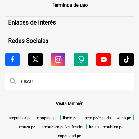
Términos de uso
Enlaces de interés
Redes Sociales
Visita también
larepublica.pe
elpopular.pe
libero.pe
libero.pe/esports
wapa.pe
buenazo.pe
larepublica.pe/verificador
lrmas.larepublica.pe
cuponidad.pe