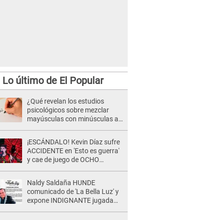
Lo último de El Popular
¿Qué revelan los estudios
psicológicos sobre mezclar
mayúsculas con minúsculas al
escribir?
¡ESCÁNDALO! Kevin Díaz sufre
ACCIDENTE en 'Esto es guerra'
y cae de juego de OCHO
METROS de altura: "La
colchoneta se rompe..."
Naldy Saldaña HUNDE
comunicado de 'La Bella Luz' y
expone INDIGNANTE jugada
para DEFENDER a director:
"Que he tenido algo..."