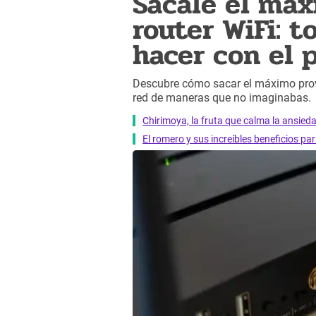
Sácale el máx
router WiFi: 
hacer con el 
Descubre cómo sacar el máximo prove
red de maneras que no imaginabas.
Chirimoya, la fruta que calma la ansied
El romero y sus increíbles beneficios pa