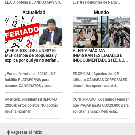
EE.UU. ordena DESPIDOS MASIVOS
Luz' tras denuncia de Naldy
y DEPORTACIONES a estos
Saldaña: "Se acercó..."
Actualidad
Mundo
extranjeros
¿FERIADOS LOS LUNES? El
ALERTA MÁXIMA
MEF cambia de propuesta y
INMIGRANTES LEGALES E
explica por qué ya no serían
INDOCUMENTADOS | EE.UU.
trasladados a viernes
ordena DESPIDOS MASIVOS y
DEPORTACIONES a estos
¿Por quién votar en 2026? JNE
ES OFICIAL | Agentes del ICE
extranjeros
habilita PLATAFORMA para
utilizará CÁMARAS CORPORALES
conocer CANDIDATOS y sus
durante los operativos: Así
propuestas
afectará a inmigrantes
¡Atención, postulantes! SERUMS
CONFIRMADO | Los latinos tendrán
2026-II: estos objetos NO podrás
que PAGAR hasta US$20.000 para
llevar al examen
solicitar la visa: ¿Perú está
incluido?
Regresar al inicio