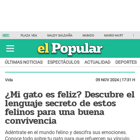
HOY:
PLAZA VEA
NALDY SALDAÑA
MUNDO
MARIO HART
SAM
ÚLTIMAS NOTICIAS
ESPECTÁCULOS
ACTUALIDAD
DEPORTES
Vida
09 NOV 2024 | 17:31 H
¿Mi gato es feliz? Descubre el
lenguaje secreto de estos
felinos para una buena
convivencia
Adéntrate en el mundo felino y descifra sus emociones.
Conoce todo sobre tu gato para que refuercen su vínculo.