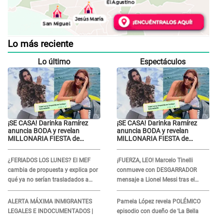
Lo más reciente
Lo último
Espectáculos
¡SE CASA! Darinka Ramírez
¡SE CASA! Darinka Ramírez
anuncia BODA y revelan
anuncia BODA y revelan
MILLONARIA FIESTA de
MILLONARIA FIESTA de
despedida de soltera en una
despedida de soltera en una
playa exclusiva: “Solo
playa exclusiva: “Solo
¿FERIADOS LOS LUNES? El MEF
¡FUERZA, LEO! Marcelo Tinelli
mujeres...”
mujeres...”
cambia de propuesta y explica por
conmueve con DESGARRADOR
qué ya no serían trasladados a
mensaje a Lionel Messi tras el
viernes
FALLECIMIENTO de su padre: “Es
un dolor difícil de explicar”
ALERTA MÁXIMA INMIGRANTES
Pamela López revela POLÉMICO
LEGALES E INDOCUMENTADOS |
episodio con dueño de 'La Bella