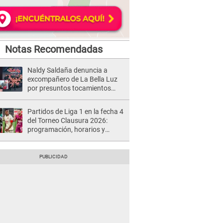
Notas Recomendadas
Naldy Saldaña denuncia a
excompañero de La Bella Luz
por presuntos tocamientos
indebidos e intento de besarla
Partidos de Liga 1 en la fecha 4
del Torneo Clausura 2026:
programación, horarios y
dónde ver