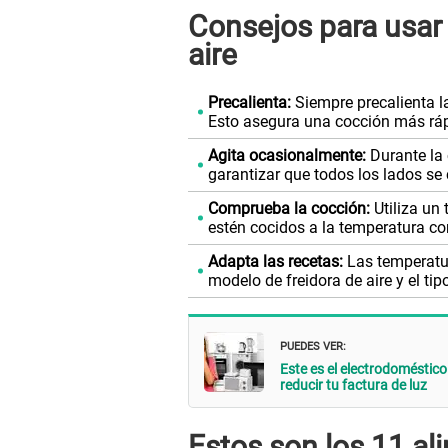
Consejos para usar 
aire
Precalienta:
Siempre precalienta la
Esto asegura una cocción más ráp
Agita ocasionalmente:
Durante la 
garantizar que todos los lados se 
Comprueba la cocción:
Utiliza un 
estén cocidos a la temperatura cor
Adapta las recetas:
Las temperatur
modelo de freidora de aire y el tip
PUEDES VER:
Este es el electrodoméstic
reducir tu factura de luz
Estos son los 11 a