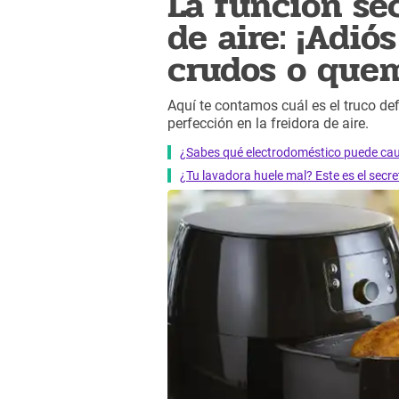
La función sec
de aire: ¡Adió
crudos o que
Aquí te contamos cuál es el truco def
perfección en la freidora de aire.
¿Sabes qué electrodoméstico puede caus
¿Tu lavadora huele mal? Este es el secr