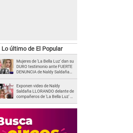
Lo último de El Popular
Mujeres de 'La Bella Luz' dan su
DURO testimonio ante FUERTE
DENUNCIA de Naldy Saldaña
contra director: "Cualquier
acusación de apañamiento..."
Exponen video de Naldy
Saldaña LLORANDO delante de
compañeros de 'La Bella Luz' y
director denunciado: "La gente
que te da de comer"