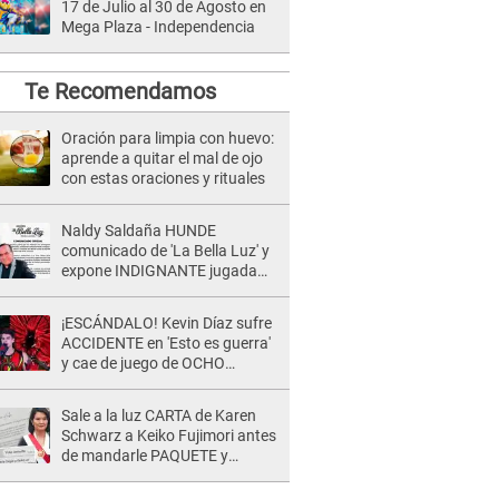
17 de Julio al 30 de Agosto en
Mega Plaza - Independencia
Te Recomendamos
Oración para limpia con huevo:
aprende a quitar el mal de ojo
con estas oraciones y rituales
Naldy Saldaña HUNDE
comunicado de 'La Bella Luz' y
expone INDIGNANTE jugada
para DEFENDER a director:
"Que he tenido algo..."
¡ESCÁNDALO! Kevin Díaz sufre
ACCIDENTE en 'Esto es guerra'
y cae de juego de OCHO
METROS de altura: "La
colchoneta se rompe..."
Sale a la luz CARTA de Karen
Schwarz a Keiko Fujimori antes
de mandarle PAQUETE y
revelan intermediario: "En el
cargo..."