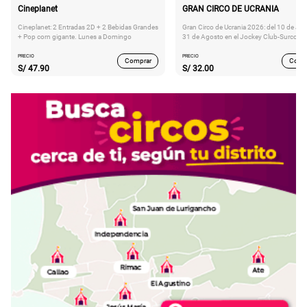
Cineplanet
GRAN CIRCO DE UCRANIA
Cineplanet: 2 Entradas 2D + 2 Bebidas Grandes
Gran Circo de Ucrania 2026: del 10 de Juli
+ Pop corn gigante. Lunes a Domingo
31 de Agosto en el Jockey Club-Surco
PRECIO
PRECIO
Comprar
Comp
S/
47.90
S/
32.00