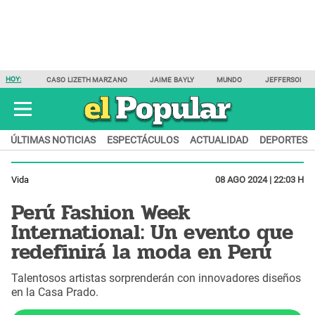
HOY:
CASO LIZETH MARZANO
JAIME BAYLY
MUNDO
JEFFERSON F
ÚLTIMAS NOTICIAS
ESPECTÁCULOS
ACTUALIDAD
DEPORTES
Vida
08 AGO 2024 | 22:03 H
Perú Fashion Week
International: Un evento que
redefinirá la moda en Perú
Talentosos artistas sorprenderán con innovadores diseños
en la Casa Prado.