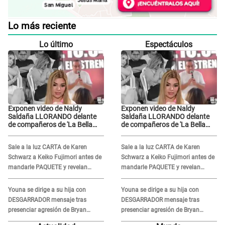
Lo más reciente
Lo último
Espectáculos
Exponen video de Naldy
Exponen video de Naldy
Saldaña LLORANDO delante
Saldaña LLORANDO delante
de compañeros de 'La Bella
de compañeros de 'La Bella
Luz' y director denunciado: "La
Luz' y director denunciado: "La
gente que te da de comer"
gente que te da de comer"
Sale a la luz CARTA de Karen
Sale a la luz CARTA de Karen
Schwarz a Keiko Fujimori antes de
Schwarz a Keiko Fujimori antes de
mandarle PAQUETE y revelan
mandarle PAQUETE y revelan
intermediario: "En el cargo..."
intermediario: "En el cargo..."
Youna se dirige a su hija con
Youna se dirige a su hija con
DESGARRADOR mensaje tras
DESGARRADOR mensaje tras
presenciar agresión de Bryan
presenciar agresión de Bryan
Torres a Samahara Lobatón:
Torres a Samahara Lobatón: