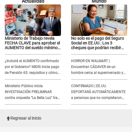
Actualidad
Mundo
"Perdóname mi amor"
"Perdóname mi amor"
Ministerio de Trabajo revela
No solo es el pago del Seguro
FECHA CLAVE para aprobar el
Social en EE.UU.: Los 3
AUMENTO del sueldo mínimo:
cheques que podrían recibir
"Tenemos que activar..."
millones de personas en
agosto
¿Incluirá el AUMENTO confirmado
HORROR EN WALMART |
por el Gobierno? MIDIS inicia pago
Encuentran CÁDAVER de un
de Pensión 65: requisitos y cómo
hombre cerca al supermercado y
obtener el beneficio economico
esto reveló la autopsia que le
realizaron
Ministerio Público inicia
CONFIRMADO | EE.UU.
INVESTIGACIÓN PRELIMINAR
DEPORTARÁ AUTOMÁTICAMENTE
contra orquesta "La Bella Luz" tras
a personas que no completaron
DENUNCIA de Naldy Saldaña
este formulario clave
Regresar al inicio