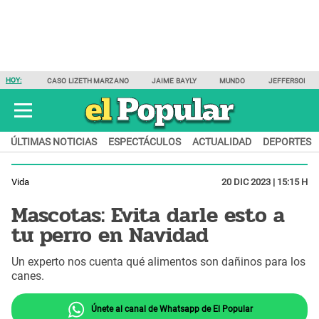
HOY:
CASO LIZETH MARZANO
JAIME BAYLY
MUNDO
JEFFERSON F
ÚLTIMAS NOTICIAS
ESPECTÁCULOS
ACTUALIDAD
DEPORTES
Vida
20 DIC 2023 | 15:15 H
Mascotas: Evita darle esto a
tu perro en Navidad
Un experto nos cuenta qué alimentos son dañinos para los
canes.
Únete al canal de Whatsapp de El Popular