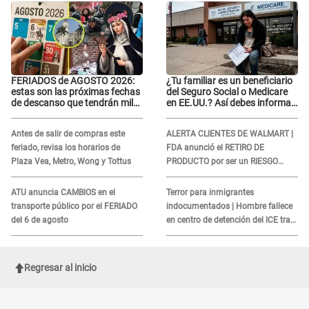
FERIADOS de AGOSTO 2026:
¿Tu familiar es un beneficiario
estas son las próximas fechas
del Seguro Social o Medicare
de descanso que tendrán miles
en EE.UU.? Así debes informar
de peruanos
sobre su muerte para EVITAR
COBROS
Antes de salir de compras este
ALERTA CLIENTES DE WALMART |
feriado, revisa los horarios de
FDA anunció el RETIRO DE
Plaza Vea, Metro, Wong y Tottus
PRODUCTO por ser un RIESGO
MORTAL para consumidores: ¿Cuál
es?
ATU anuncia CAMBIOS en el
Terror para inmigrantes
transporte público por el FERIADO
indocumentados | Hombre fallece
del 6 de agosto
en centro de detención del ICE tras
sufrir una "emergencia médica"
Regresar al inicio