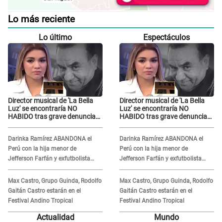
Lo más reciente
Lo último
Espectáculos
Director musical de 'La Bella
Director musical de 'La Bella
Luz' se encontraría NO
Luz' se encontraría NO
HABIDO tras grave denuncia
HABIDO tras grave denuncia
de Naldy Saldaña: ¿Dónde está
de Naldy Saldaña: ¿Dónde está
César Sánchez?
César Sánchez?
Darinka Ramírez ABANDONA el
Darinka Ramírez ABANDONA el
Perú con la hija menor de
Perú con la hija menor de
Jefferson Farfán y exfutbolista
Jefferson Farfán y exfutbolista
REACCIONA: "A ti que..."
REACCIONA: "A ti que..."
Max Castro, Grupo Guinda, Rodolfo
Max Castro, Grupo Guinda, Rodolfo
Gaitán Castro estarán en el
Gaitán Castro estarán en el
Festival Andino Tropical
Festival Andino Tropical
Actualidad
Mundo