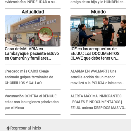
evidenciarían INFIDELIDAD a su
amigo de su hijo y lo HUNDEN en
novio con animador de 'La Bella
redes: "A su hija se lo negó"
Actualidad
Mundo
Luz': "Un día..."
Caso de MALARIA en
ICE en los aeropuertos de
Lambayeque: paciente estuvo
EE.UU.: Los DOCUMENTOS
en Camerún y familiares
CLAVE que debe tener un
denuncian demora en
inmigrante al viajar
tratamiento
¡Pescado más CARO! Oleaje
ALARMA EN WALMART | Una
anómalo golpea terminales de
sencilla acción de un menor
CHORRILLOS Y CALLAO
movilizó a la POLICÍA e iniciaron
una investigación por lo hallado:
¿Qué ocurrió?
Vacunación CONTRA el DENGUE:
ALERTA MÁXIMA INMIGRANTES
estas son las regiones priorizadas
LEGALES E INDOCUMENTADOS |
por el Minsa
EE.UU. ordena DESPIDOS MASIVOS
y DEPORTACIONES a estos
extranjeros
Regresar al inicio