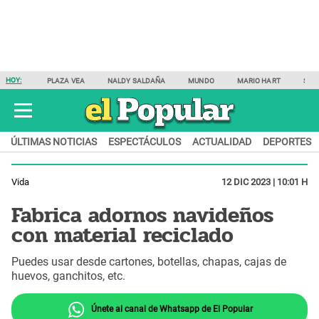
HOY:
PLAZA VEA
NALDY SALDAÑA
MUNDO
MARIO HART
SAM
ÚLTIMAS NOTICIAS
ESPECTÁCULOS
ACTUALIDAD
DEPORTES
Vida
12 DIC 2023 | 10:01 H
Fabrica adornos navideños
con material reciclado
Puedes usar desde cartones, botellas, chapas, cajas de
huevos, ganchitos, etc.
Únete al canal de Whatsapp de El Popular