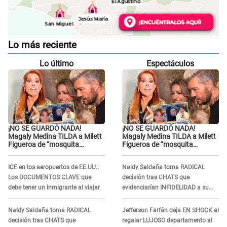
Lo más reciente
Lo último
Espectáculos
¡NO SE GUARDÓ NADA!
¡NO SE GUARDÓ NADA!
Magaly Medina TILDA a Milett
Magaly Medina TILDA a Milett
Figueroa de “mosquita
Figueroa de “mosquita
muerta” y cuestiona su
muerta” y cuestiona su
RECONCILIACIÓN con
RECONCILIACIÓN con
ICE en los aeropuertos de EE.UU.:
Naldy Saldaña toma RADICAL
Marcelo Tinelli en TV argentina
Marcelo Tinelli en TV argentina
Los DOCUMENTOS CLAVE que
decisión tras CHATS que
debe tener un inmigrante al viajar
evidenciarían INFIDELIDAD a su
novio con animador de 'La Bella
Luz': "Un día..."
Naldy Saldaña toma RADICAL
Jefferson Farfán deja EN SHOCK al
decisión tras CHATS que
regalar LUJOSO departamento al