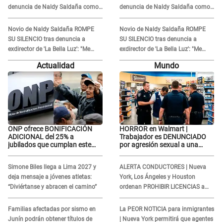
denuncia de Naldy Saldaña como
denuncia de Naldy Saldaña como
'acto bochornoso': "No es justo
'acto bochornoso': "No es justo
atacar a otra mujer"
atacar a otra mujer"
Novio de Naldy Saldaña ROMPE
Novio de Naldy Saldaña ROMPE
SU SILENCIO tras denuncia a
SU SILENCIO tras denuncia a
exdirector de 'La Bella Luz': "Me
exdirector de 'La Bella Luz': "Me
basta con que ella esté bien"
basta con que ella esté bien"
Actualidad
Mundo
ONP ofrece BONIFICACIÓN
HORROR en Walmart |
ADICIONAL del 25% a
Trabajador es DENUNCIADO
jubilados que cumplan este
por agresión sexual a una
REQUISITO: revisa si accedes
cliente y su respuesta
aquí
INDIGNÓ A TODOS
Simone Biles llega a Lima 2027 y
ALERTA CONDUCTORES | Nueva
deja mensaje a jóvenes atletas:
York, Los Ángeles y Houston
“Diviértanse y abracen el camino”
ordenan PROHIBIR LICENCIAS a
quienes no presenten ESTE
DOCUMENTO
Familias afectadas por sismo en
La PEOR NOTICIA para inmigrantes
Junín podrán obtener títulos de
| Nueva York permitirá que agentes