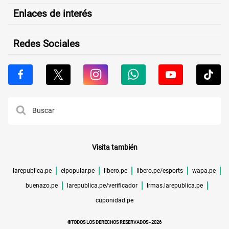
Enlaces de interés
Redes Sociales
Visita también
larepublica.pe
elpopular.pe
libero.pe
libero.pe/esports
wapa.pe
buenazo.pe
larepublica.pe/verificador
lrmas.larepublica.pe
cuponidad.pe
©TODOS LOS DERECHOS RESERVADOS -
2026