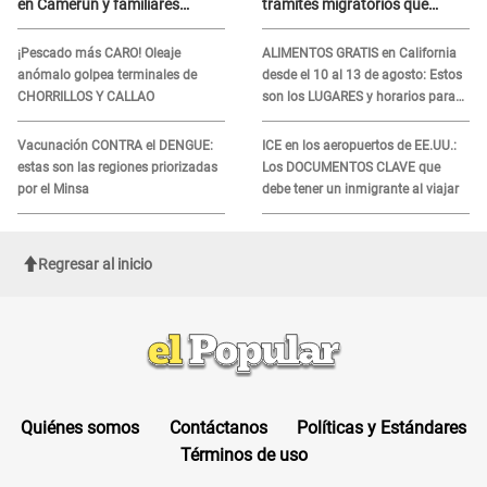
en Camerún y familiares
trámites migratorios que
denuncian demora en
podrían necesitar tu prueba de
tratamiento
ADN
¡Pescado más CARO! Oleaje
ALIMENTOS GRATIS en California
anómalo golpea terminales de
desde el 10 al 13 de agosto: Estos
CHORRILLOS Y CALLAO
son los LUGARES y horarios para
recibir la ayuda
Vacunación CONTRA el DENGUE:
ICE en los aeropuertos de EE.UU.:
estas son las regiones priorizadas
Los DOCUMENTOS CLAVE que
por el Minsa
debe tener un inmigrante al viajar
Regresar al inicio
Quiénes somos
Contáctanos
Políticas y Estándares
Términos de uso