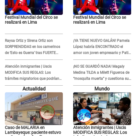
Festival Mundial del Circo se
Festival Mundial del Circo se
realizará en Lima
realizará en Lima
Raysa Ortiz y Sirena Ortiz son
¡YA TIENE NUEVO GALÁN! Pamela
SORPRENDIDAS en los camerinos
López habría ENCONTRADO el
de ‘Esto es Guerra’ tras FUERTE
amor con joven empresario y Pati
ENFRENTAMIENTO con Gabriel
Lorena la ECHA en VIVO
Moisés: “Gracias”
Atención inmigrantes | Uscis
¡NO SE GUARDÓ NADA! Magaly
MODIFICA SUS REGLAS: Los
Medina TILDA a Milett Figueroa de
trámites migratorios que podrían
“mosquita muerta” y cuestiona su
necesitar tu prueba de ADN
RECONCILIACIÓN con Marcelo
Actualidad
Mundo
Tinelli en TV argentina
Caso de MALARIA en
Atención inmigrantes | Uscis
Lambayeque: paciente estuvo
MODIFICA SUS REGLAS: Los